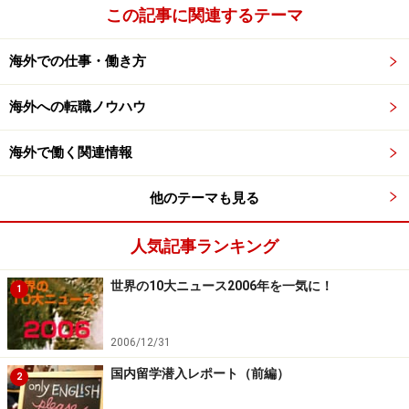
この記事に関連するテーマ
Nothing personal.
（悪く思わないでください）
海外での仕事・働き方
海外への転職ノウハウ
この言葉は、「自分の個人的な考えではなく、組織など
の力によってそうせざるをえない」というような場合に
海外で働く関連情報
使われる言葉です。
他のテーマも見る
類義語としては、ほかにも、
●Don't get me wrong.
人気記事ランキング
●No offence.
●Please don't take offence.
世界の10大ニュース2006年を一気に！
1
といった表現でも、「悪くとらないで」「悪く思わない
でください」という気持ちを伝えることはできます。
2006/12/31
国内留学潜入レポート（前編）
2