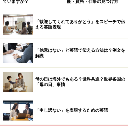
ていますか？
能・資格・仕事の見つけ方
（個人的な事情でクラスに出ることができそうにありま
せん）
「歓迎してくれてありがとう」をスピーチで伝
このように言われたときに気をつけなければいけないこ
える英語表現
とは、「personal reasons」が具体的に何かということを
あまり突っ込まないということです。なぜなら、理由を
言いたいのであれば普通に口にしているはずであり、あ
「他意はない」と英語で伝える方法は？例文を
解説
えて
「personal reasons」
としているからにはきわめて個
人的な、できれば言いたくないような事柄が原因である
可能性があるからです。
母の日は海外でもある？世界共通？世界各国の
「母の日」事情
I would like to leave the company for personal reasons.
（私事により、会社を辞めたいと考えています）
「申し訳ない」を表現するための英語
日本語でよく使うのは「一身上の都合」という言葉です
が、こちらも同様の意味をもっています。