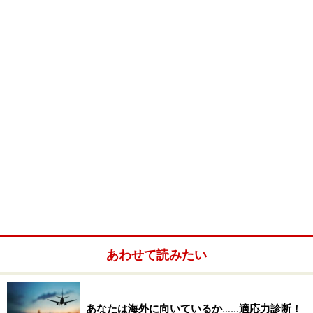
たとえば、話題を選ぶとき。とくにアメリカでは、相手
の了解がないと基本的に
「personal」
な話題に触れるこ
とはありません。逆に、政治やスポーツの話題など
「public」
な話題はどんどん議論します。日本では比較
的政治などの話題が敬遠されやすく、家族の話題などが
多いことを考えると、会話の質がだいぶ違うということ
が感じられるのではないでしょうか。
あわせて読みたい
あなたは海外に向いているか……適応力診断！