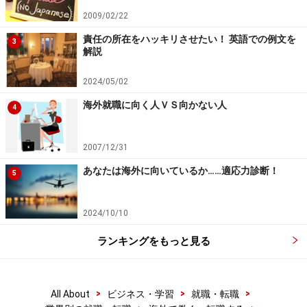
2009/02/22
言葉の違いは文化の違い。言葉を通して、それぞれの価
責任の所在をハッキリさせたい！ 英語での例文を
値観を改めて見つめなおすというのも面白いかもしれま
3
解説
せん。
2024/05/02
【関連リンク集】
海外就職に向く人ＶＳ向かない人
4
All About[ビジネス英語]
「海外で働く」の中でも人気職種をコレクション！
2007/12/31
■-INDEX- 憧れの仕事セレクション
あなたは海外に向いているか……適応力診断！
5
パリ、ニューヨーク・・・憧れのあの街で働きたい！現
地情報がザクザク！
2024/10/10
■-INDEX- あの街で夢の生活
★記事の最新情報やコラムなど「海外で働く」に関わる
ランキングをもっと見る
フレッシュな情報を手に入れるには、
メールマガジン
（無料）がおすすめです。
>
>
>
All About
ビジネス・学習
就職・転職
※記事内容は執筆時点のものです。最新の内容をご確認くださ