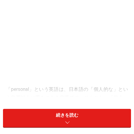
「personal」という英語は、日本語の「個人的な」とい
う言葉以上に重みのある言葉です。そもそも、「個人」
のあり方が「組織」よりも優先されがちなアメリカなど
の英語圏の国々。この言葉のニュアンスを理解できるよ
続きを読む
うになると、
文化的な側面に対しての理解度
もあがって
きたと言えるのではないでしょうか。