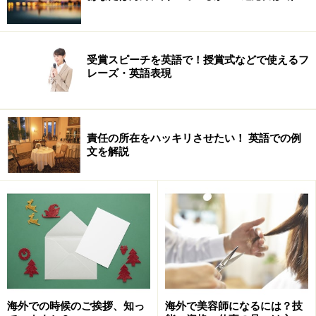
受賞スピーチを英語で！授賞式などで使えるフ
レーズ・英語表現
次に、「personal」という言葉の上手な使い方について
見ていきましょう！
責任の所在をハッキリさせたい！ 英語での例
文を解説
英語での例文
それでは、具体的に「personal」という言葉はどのよう
に使われているのでしょうか？さっそく、いくつかのす
ぐに使える英語表現をご紹介します！
I will not attend tomorrow's class for personal reasons.
海外での時候のご挨拶、知っ
海外で美容師になるには？技