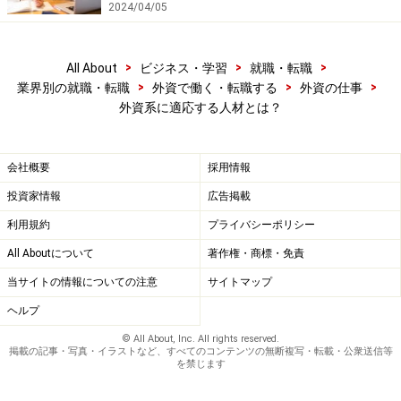
2024/04/05
>
>
>
All About
ビジネス・学習
就職・転職
>
>
>
業界別の就職・転職
外資で働く・転職する
外資の仕事
外資系に適応する人材とは？
会社概要
採用情報
投資家情報
広告掲載
利用規約
プライバシーポリシー
外資系経験者はやはり有利？
All Aboutについて
著作権・商標・免責
当サイトの情報についての注意
サイトマップ
外資系での勤務経験者は有利ですね。外資系企業での経
ヘルプ
験者をリクエストされる外資系企業は多いです。
© All About, Inc. All rights reserved.
やはり、外資のスピード、文化に慣れていると判断され
掲載の記事・写真・イラストなど、すべてのコンテンツの無断複写・転載・公衆送信等
を禁じます
るのでしょう。
外資系企業での経験がない場合は、1社目が大手企業で