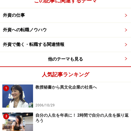
この記事に関連するテーマ
また自分の意見がはっきり言えることも大切です。
指示を仰ぐにしても、自分なりに進むべき方向とその方
外資の仕事
法を描いた上で上司に確認できるといいですね。「私は
外資への転職ノウハウ
こうするといいと思うけれど、どうしますか？」といっ
た聞き方です。
外資で働く・転職する関連情報
以前の外資系企業に比べると日本の文化、商習慣に合わ
他のテーマも見る
せている企業が増えてきましたね。
また数年前から、外国人社員、特に本社からの駐在社員
人気記事ランキング
が減ってきていることも原因としてあると思います。
教授秘書から異文化企業の社長へ
外資系と言っても日本国内にある会社ですし、社員や取
1
引先の大半は日本人です。
日本人と上手くやれることは当然求められますね。
2006/10/29
自分の人生を年表に！ 2時間で自分の人生を振り返
2
ろう