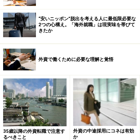
“安いニッポン”脱出を考える人に最低限必要な
2つの心構え。「海外就職」は現実味を帯びて
きたか
スピードについていけるか
外資で働くために必要な理解と覚悟
まず、外資系のスピードについていけるか、という点が
チェックされます。
外資系は日系企業に比べ、組織がフラットなケースが多
くその分承認が早いなど、全体的に仕事にスピード感が
あります。
また、日本企業のように事前に根回しをして万全に体制
を固めた上で進める、というのではなく、とりあえず進
める、それもボスの意志ひとつで仕事が始まり、やって
外資の中途採用にコネは有効
35歳以降の外資転職で注意す
か
るべきこと
みてダメだったらそこでまた考えてやり直す、といった