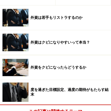
進め方が多いので、突然の変更や問題発生にも対応でき
る柔軟性が求められます。
外資は若手もリストラするのか
時間管理ができるか
外資はクビになりやすいって本当？
それから、時間管理ですね。突発的なことがおきたり、
同時に複数の業務を担当する場合、プライオリティーを
きちんとつけられることが大切です。
外資をクビになったらどうするか
早く帰ってもいいけど、やるべきことはやっといてくだ
さいね、というのが外資系のスタンスです。
度を過ぎた目標設定、過度の期待がもたらす結
末
自分の意見をもち、表現できるか