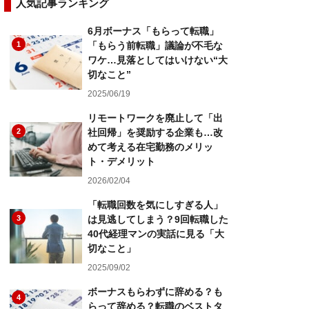
人気記事ランキング
6月ボーナス「もらって転職」
1
「もらう前転職」議論が不毛な
ワケ…見落としてはいけない“大
切なこと”
2025/06/19
リモートワークを廃止して「出
2
社回帰」を奨励する企業も…改
めて考える在宅勤務のメリッ
ト・デメリット
2026/02/04
「転職回数を気にしすぎる人」
3
は見逃してしまう？9回転職した
40代経理マンの実話に見る「大
切なこと」
2025/09/02
ボーナスもらわずに辞める？も
4
らって辞める？転職のベストタ