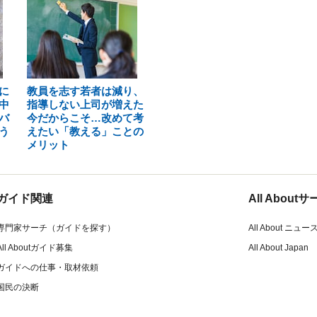
に
教員を志す若者は減り、
中
指導しない上司が増えた
バ
今だからこそ…改めて考
う
えたい「教える」ことの
メリット
ガイド関連
All Abou
専門家サーチ（ガイドを探す）
All About ニュー
All Aboutガイド募集
All About Japan
ガイドへの仕事・取材依頼
国民の決断