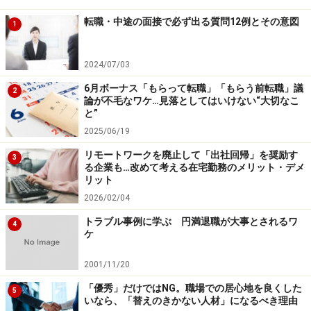
■
ミーメディアの今日と明日
転職・中途の面接で必ず出る質問12例とその意図
1
…インデックスミーメディア山崎社長
2024/07/03
■
株式会社ネクストソリューションズ 代表取締役社長
6月ボーナス「もらって転職」「もらう前転職」議
2
久保 和之 社長ブログ
論が不毛なワケ…見落としてはいけない“大切なこ
と”
2025/06/19
■
ゲマインシャフト 社長のブログ＠銀座
…ゲマインシャフト 瀧口社長
リモートワークを廃止して「出社回帰」を奨励す
3
る企業も…改めて考える在宅勤務のメリット・デメ
リット
■
ウェブドゥジャパン 社長ブログ
2026/02/04
…WebDoJapan 小渕社長
トラブル事例に学ぶ 円満退職が大事とされるワ
4
ケ
■
ゼネラルパートナーズの社長日記
2001/11/20
…ゼネラルパートナーズ 進藤社長
「優秀」だけではNG。職場での居心地を良くした
5
いなら、「替えのきかない人材」になるべき理由
■
和心で働く社長のブログ