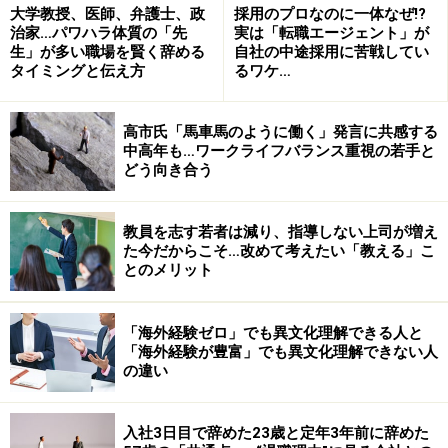
大学教授、医師、弁護士、政
採用のプロなのに一体なぜ!?
治家…パワハラ体質の「先
実は「転職エージェント」が
生」が多い職場を賢く辞める
自社の中途採用に苦戦してい
タイミングと伝え方
るワケ…
高市氏「馬車馬のように働く」発言に共感する
アノ会社の社長ブログを、早速チェック！
中高年も…ワークライフバランス重視の若手と
どう向き合う
それでは、社長ブログで参考になると思われるものを挙
げさせていただきます。有益かつ更新性の高いブログを
教員を志す若者は減り、指導しない上司が増え
中心に挙げさせて頂きました。ご参照下さい。
た今だからこそ…改めて考えたい「教える」こ
とのメリット
■
渋谷ではたらく社長のアメブロ
…サイバーエージェント 藤田社長
「海外経験ゼロ」でも異文化理解できる人と
「海外経験が豊富」でも異文化理解できない人
の違い
■
目黒ではたらく熱血社長のブログ
…エスグラントコーポレーション 杉本社長
入社3日目で辞めた23歳と定年3年前に辞めた