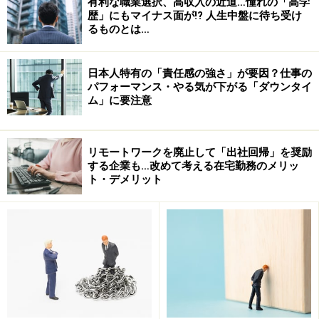
有利な職業選択、高収入の近道…憧れの「高学
ところで、話しはそれますが、経営者の方々もときに
歴」にもマイナス面が!? 人生中盤に待ち受け
は、「何を書いて良いかわからない」といった状況に陥
るものとは…
ることもあるようです。ですので、興味のある企業につ
いては、是非コメントやトラックバックなどで意見を寄
日本人特有の「責任感の強さ」が要因？仕事の
せたり、どんなことを書いて欲しいのか要望をあげてみ
パフォーマンス・やる気が下がる「ダウンタイ
ム」に要注意
てはいかがでしょうか。経営者ブログをもっと活性化さ
せてたいと、個人的には思っています。
リモートワークを廃止して「出社回帰」を奨励
する企業も…改めて考える在宅勤務のメリッ
ト・デメリット