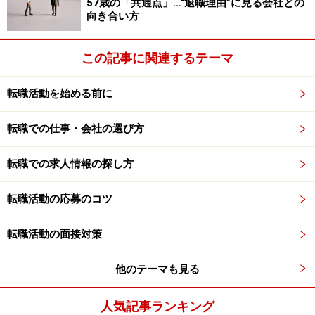
57歳の「共通点」…“退職理由”に見る会社との
向き合い方
■
クマガイコム
…GMOインターネット 熊谷社長
この記事に関連するテーマ
■
Number7110
転職活動を始める前に
…ドリコム 内藤社長
転職での仕事・会社の選び方
■
【略称】丸の内社長ブログ 丸の内で働く社長のフロ
ク
転職での求人情報の探し方
…インテリジェンス 鎌田社長
転職活動の応募のコツ
■
浜田寿人 映画業界人ブログ
…カフェグルーヴ 浜田社長
転職活動の面接対策
他のテーマも見る
■
赤坂で働く社長ブログ
…ネオキャリア 西澤社長
人気記事ランキング