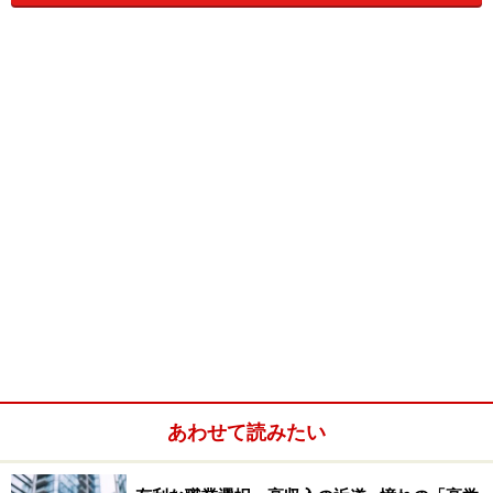
気になる会社の社長がどのようなことを日々考えている
のか、感じているのかを、確認してみると、転職先とし
ての自分とのマッチング度合いがわかることがありま
す。また、会社の雰囲気を掴むだけでなく、面接の際に
社長ブログに書いてあったことを調べ確認し、その上で
深く考えて、質問をするなどすれば、ある意味使える面
接テクニックにもなります。社長ブログを最初から最後
まで読むことで、「何故その会社が存在しているの
あわせて読みたい
か？」など企業の本質が見えてくることもあります。