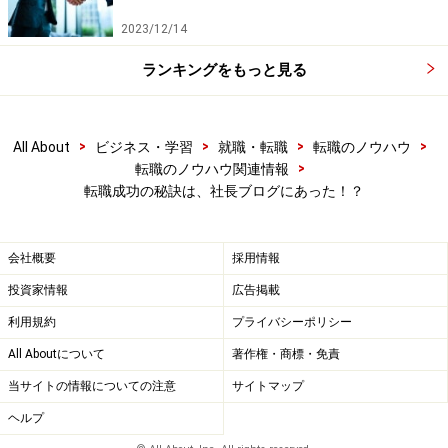
…株式会社和心 森社長
2023/12/14
ランキングをもっと見る
■
suadd blog
…ウノウ 山田社長
>
>
>
>
All About
ビジネス・学習
就職・転職
転職のノウハウ
■
メロンパン社長ブログ
>
転職のノウハウ関連情報
…移動販売コンサルティング 吉田社長
転職成功の秘訣は、社長ブログにあった！？
■
nakamedia.com
会社概要
採用情報
…アライドアーキテクツ 中村社長
投資家情報
広告掲載
利用規約
プライバシーポリシー
■
「花を売らない花売り」女社長のブログ
All Aboutについて
著作権・商標・免責
…RE株式会社代表、江原社長
当サイトの情報についての注意
サイトマップ
※記事内容は執筆時点のものです。最新の内容をご確認くださ
ヘルプ
い。