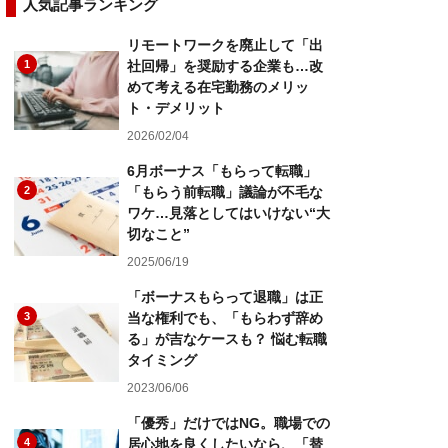
人気記事ランキング
リモートワークを廃止して「出
1
社回帰」を奨励する企業も…改
めて考える在宅勤務のメリッ
ト・デメリット
2026/02/04
6月ボーナス「もらって転職」
2
「もらう前転職」議論が不毛な
ワケ…見落としてはいけない“大
切なこと”
2025/06/19
「ボーナスもらって退職」は正
3
当な権利でも、「もらわず辞め
る」が吉なケースも？ 悩む転職
タイミング
2023/06/06
「優秀」だけではNG。職場での
4
居心地を良くしたいなら、「替