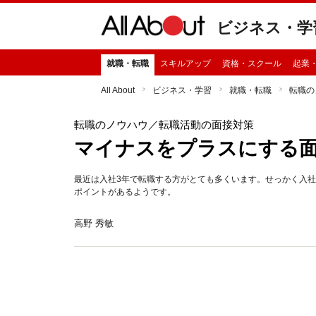
ビジネス・学
就職・転職
スキルアップ
資格・スクール
起業
All About
ビジネス・学習
就職・転職
転職の
転職のノウハウ
／転職活動の面接対策
マイナスをプラスにする
最近は入社3年で転職する方がとても多くいます。せっかく入
ポイントがあるようです。
高野 秀敏