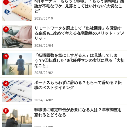
6月ボーナス「もらって転職」「もらう前転職」議
1
論が不毛なワケ…見落としてはいけない“大切なこ
と”
2025/06/19
リモートワークを廃止して「出社回帰」を奨励す
2
る企業も…改めて考える在宅勤務のメリット・デメ
リット
2026/02/04
「転職回数を気にしすぎる人」は見逃してしま
3
う？9回転職した40代経理マンの実話に見る「大切
なこと」
2025/09/02
ボーナスもらわずに辞める？もらって辞める？転
4
職のベストタイミング
2024/04/02
転職後に確定申告が必要になる人は？年末調整を
5
忘れるとどうなる