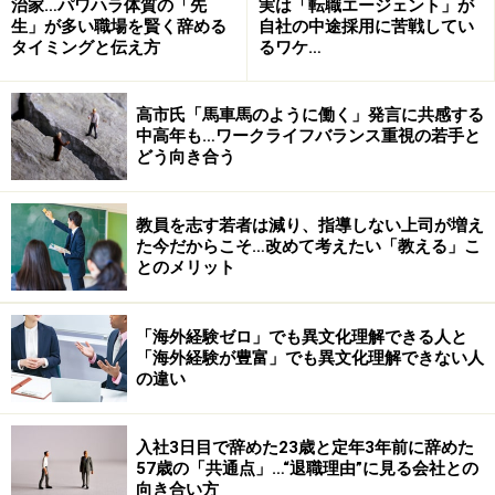
治家…パワハラ体質の「先
実は「転職エージェント」が
稲作農家の一日のおよそのスケジュールです。
生」が多い職場を賢く辞める
自社の中途採用に苦戦してい
5：00または6：00 起床・農作業
タイミングと伝え方
るワケ…
8：00～9：00 朝食
9：00～10：30 農作業
高市氏「馬車馬のように働く」発言に共感する
10：30～11：00 休憩
中高年も…ワークライフバランス重視の若手と
どう向き合う
11：00～12：00 農作業
12：00～13：00 昼食
13：00～15：00 農作業
教員を志す若者は減り、指導しない上司が増え
た今だからこそ…改めて考えたい「教える」こ
15：00～15：30 休憩
とのメリット
15：30～18：00 農作業
19：00 夕食
「海外経験ゼロ」でも異文化理解できる人と
22：00 就寝
「海外経験が豊富」でも異文化理解できない人
の違い
就農相談センターとは
入社3日目で辞めた23歳と定年3年前に辞めた
57歳の「共通点」…“退職理由”に見る会社との
農業をするために何から考えて良いかわからないといっ
向き合い方