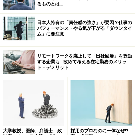
あります。一般のサラリーマンと同じで、リスクをとっ
るものとは…
て独立すればリターンがある場合もあります。
※
農業法人とは＞＞
日本人特有の「責任感の強さ」が要因？仕事の
パフォーマンス・やる気が下がる「ダウンタイ
ム」に要注意
リモートワークを廃止して「出社回帰」を奨励
する企業も…改めて考える在宅勤務のメリッ
ト・デメリット
一日の仕事のイメージはどうか？
大学教授、医師、弁護士、政
採用のプロなのに一体なぜ!?