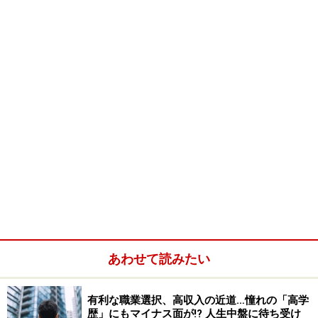
農業にはどんな種類があるのか？
一言に農業といっても、いろいろなタイプがあります。
酪農、稲作、畑作、果樹、観葉植物、花、養鶏、肉用牛
養豚などざまざまあります。
農業法人に勤めた場合の一般的な給与はい
くらか？
あわせて読みたい
だいたい月給15万円ぐらいが相場です。自営業として独
有利な職業選択、高収入の近道…憧れの「高学
立した場合には、年収が1000万円を超えるといった例も
歴」にもマイナス面が!? 人生中盤に待ち受け