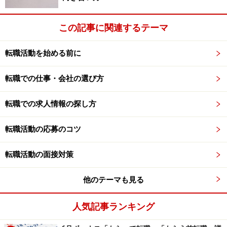
た初心者の向けに、
就農相談センター
があります。
この記事に関連するテーマ
■全国新規就農相談センターにおける説明会・相談会
http://www.nca.or.jp/Be-farmer/nounokoyou/
転職活動を始める前に
転職での仕事・会社の選び方
まずは手始めに何からやってよいかわからないという方
も、こちらの説明会、相談会にいけばイメージがつくよ
転職での求人情報の探し方
うになるはずです。
転職活動の応募のコツ
次ページでは、農業の求人を探す方法について紹介しま
す。＞＞
転職活動の面接対策
※記事内容は執筆時点のものです。最新の内容をご確認くださ
他のテーマも見る
い。
人気記事ランキング
次のページへ
1
/
2