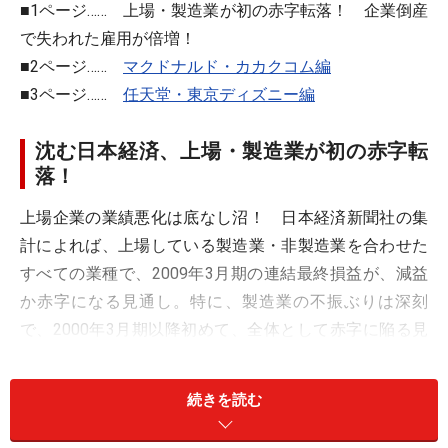
■1ページ…… 上場・製造業が初の赤字転落！ 企業倒産
で失われた雇用が倍増！
■2ページ……
マクドナルド・カカクコム編
■3ページ……
任天堂・東京ディズニー編
沈む日本経済、上場・製造業が初の赤字転
落！
上場企業の業績悪化は底なし沼！ 日本経済新聞社の集
計によれば、上場している製造業・非製造業を合わせた
すべての業種で、2009年3月期の連結最終損益が、減益
か赤字になる見通し。特に、製造業の不振ぶりは深刻
で、2000年3月期以降初めて、全体として赤字に陥る見
込みです。自動車・電機メーカーが次々に減産を迫られ
るなど、世界的な景気後退で需要が急減しているところ
続きを読む
に、為替市場では、無情な円高が進行。減産・円高のダ
ブルパンチが、日本経済を牽引してきた輸出産業を、直