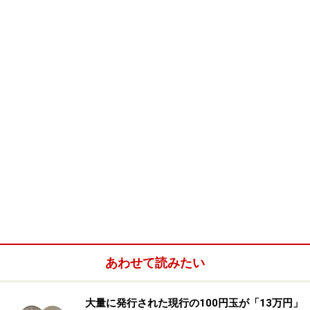
撃しています。
※ 対象は、2月6日までに決算発表を終えた3月期決算企
あわせて読みたい
業972社（金融などを除く）。
大量に発行された現行の100円玉が「13万円」
企業倒産で失われた雇用は、昨年から倍