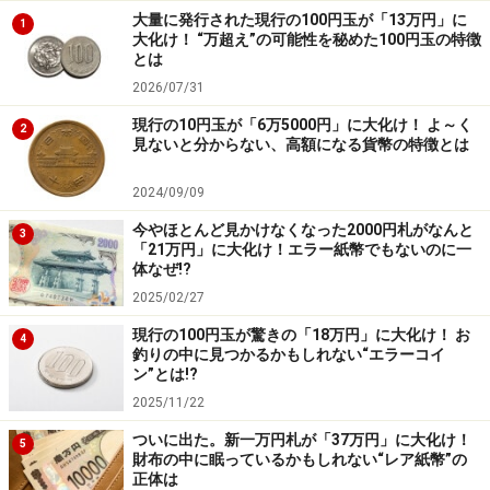
大量に発行された現行の100円玉が「13万円」に
1
大化け！ “万超え”の可能性を秘めた100円玉の特徴
とは
2026/07/31
現行の10円玉が「6万5000円」に大化け！ よ～く
2
見ないと分からない、高額になる貨幣の特徴とは
2024/09/09
今やほとんど見かけなくなった2000円札がなんと
3
「21万円」に大化け！エラー紙幣でもないのに一
体なぜ!?
2025/02/27
現行の100円玉が驚きの「18万円」に大化け！ お
4
釣りの中に見つかるかもしれない“エラーコイ
ン”とは!?
2025/11/22
ついに出た。新一万円札が「37万円」に大化け！
5
財布の中に眠っているかもしれない“レア紙幣”の
正体は