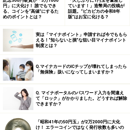
記念500円硬貨が「3万1000
「久しぶりに1円玉を量産し
円」に大化け！ 誰でもでき
ています！」造幣局の投稿が
る、コインを“高値”にするた
話題。“ピカピカの令和8年
めのポイントとは？
版”はお宝に化ける？
実は「マイナポイント」申請すれば今でももら
※ 負債額1,000万円以上、2月9日発表。
える！“知らないと損”な狙い目マイナポイント
制度とは？
このように、産業界では、景気の悪いニュースばかりが
飛び交っていますが、一方で、過去最大の収益を上げて
Q.マイナカードのICチップが壊れてしまったら
いる企業も、確実に存在します。一体なぜ、怒涛の不景
「無保険」扱いになってしまいますか？
気の中で業績を伸ばせる？ 不況知らずの企業の実態に
迫ってみると……
次のページへ
Q. マイナポータルのパスワード入力を間違え
て「ロック」がかかりました。どうすれば解除
できますか？
※記事内容は執筆時点のものです。最新の内容をご確認くださ
い。
「昭和41年の50円玉」が2万2000円に大化
け！ エラーコインではなく発行枚数も多いの
次のページへ
1
/
3