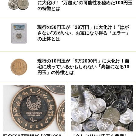
に大化け！ “万超え”の可能性を秘めた100円玉
増！
の特徴とは
一方、企業倒産の状況も深刻です。東京商工リサーチの
1月の全国企業倒産状況によれば、1月の倒産件数は、前
現行の50円玉が「28万円」に大化け！ “はが
さない”方がいい、お宝になり得る「エラー」
年同月と比べて15.8％増（1,360件）。1月としては、戦
の正体とは
後8番目に高い水準となりました。また、倒産した企業
の従業員数に至っては、昨年の約2倍に倍増！（1万
現行の10円玉が「9万2000円」に大化け！自
9,479人） 中でも製造業の場合は、約2.5倍（5,894人）
宅に残っているかもしれない「高額になる10
に達しており、製造業での雇用状況の悪化が、浮き彫り
円玉」の特徴とは
になっています。