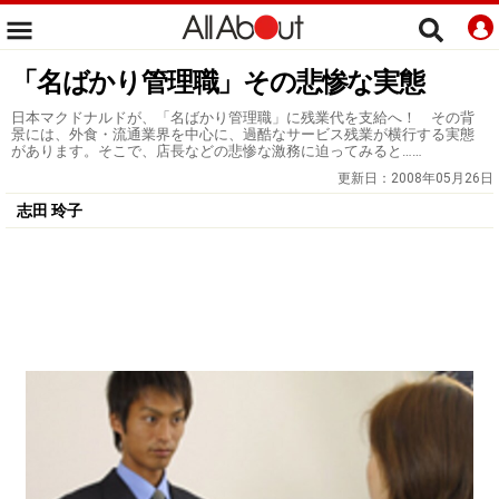
「名ばかり管理職」その悲惨な実態
日本マクドナルドが、「名ばかり管理職」に残業代を支給へ！ その背
景には、外食・流通業界を中心に、過酷なサービス残業が横行する実態
があります。そこで、店長などの悲惨な激務に迫ってみると……
更新日：
2008年05月26日
志田 玲子