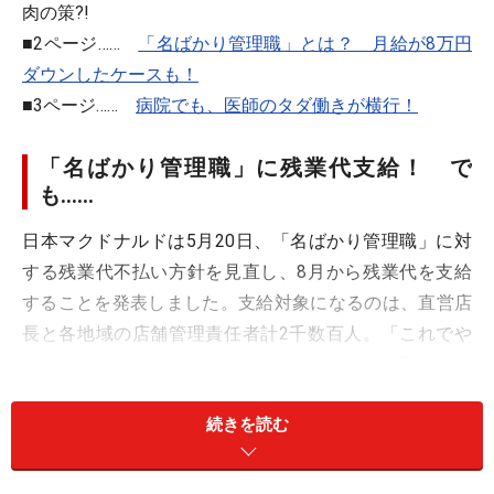
肉の策?!
■2ページ……
「名ばかり管理職」とは？ 月給が8万円
ダウンしたケースも！
■3ページ……
病院でも、医師のタダ働きが横行！
「名ばかり管理職」に残業代支給！ で
も……
日本マクドナルドは5月20日、「名ばかり管理職」に対
する残業代不払い方針を見直し、8月から残業代を支給
することを発表しました。支給対象になるのは、直営店
長と各地域の店舗管理責任者計2千数百人。「これでや
っと、サービス残業＝タダ働き分の報酬が受け取れ
る！」と思いきや、会社側は、残業代を支払う代わりに
続きを読む
職務給＝店長手当を廃止することで、人件費の総額を変
えない方針。また、残業抑制策が強化されることもあ
り、「仕事量が減らなければ、かえって『陰のサービス