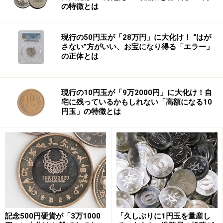
こうして同社が「英断」に踏み切った背景には、ある判
の特徴とは
決の存在があります。同社の店長が、未払いの残業代な
どを会社に求めた裁判で、東京地裁は今年1月、「店長
現行の50円玉が「28万円」に大化け！ “はが
は管理職に当たらない」として、過去の残業代などの支
さない”方がいい、お宝になり得る「エラー」
の正体とは
払いを命令！ これに対し同社は、「店長は管理監督者
だから、残業代支給の義務はない」と、この判断を不服
として控訴中。つまり、裁判でまだ争っているにもかか
現行の10円玉が「9万2000円」に大化け！自
わらず、残業代支給に踏み切ったというわけです。その
宅に残っているかもしれない「高額になる10
円玉」の特徴とは
ココロは……係争中とはいえ「違法」とされた仕組みを続
けることで、これ以上企業イメージが悪化するのは避け
たい？
記念500円硬貨が「3万1000
「久しぶりに1円玉を量産し