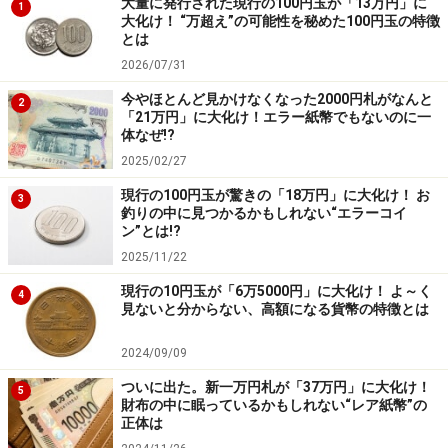
大量に発行された現行の100円玉が「13万円」に
1
大化け！ “万超え”の可能性を秘めた100円玉の特徴
とは
2026/07/31
今やほとんど見かけなくなった2000円札がなんと
2
「21万円」に大化け！エラー紙幣でもないのに一
体なぜ!?
2025/02/27
現行の100円玉が驚きの「18万円」に大化け！ お
3
釣りの中に見つかるかもしれない“エラーコイ
ン”とは!?
2025/11/22
現行の10円玉が「6万5000円」に大化け！ よ～く
4
見ないと分からない、高額になる貨幣の特徴とは
2024/09/09
ついに出た。新一万円札が「37万円」に大化け！
5
財布の中に眠っているかもしれない“レア紙幣”の
正体は