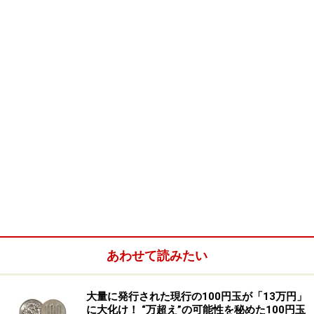
残業』が増える？」と、危惧する声もチラホラ……。
あわせて読みたい
裁判では強気一辺倒！ でも、企業イメー
ジが……
大量に発行された現行の100円玉が「13万円」
に大化け！ “万超え”の可能性を秘めた100円玉