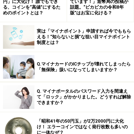
円」に大化け！ 誰でもでき
ています！」造幣局の投稿が
る、コインを“高値”にするた
話題。“ピカピカの令和8年
めのポイントとは？
版”はお宝に化ける？
実は「マイナポイント」申請すれば今でももら
える！“知らないと損”な狙い目マイナポイント
制度とは？
ところで、「名ばかり管理職」への残業代支給に踏み切
Q.マイナカードのICチップが壊れてしまったら
「無保険」扱いになってしまいますか？
ったのは、外食産業の同社だけではありません。セブン
－イレブン・ジャパンやAOKIホールディングス（紳士
服）など、流通業界では上記判決を機に、方針転換する
Q. マイナポータルのパスワード入力を間違え
企業が相次いでいます。そこで、「名ばかり管理職」と
て「ロック」がかかりました。どうすれば解除
できますか？
はどんな人たち？ どれほど過酷な労働を強いられてい
るの？ →
次のページへ
「昭和41年の50円玉」が2万2000円に大化
※記事内容は執筆時点のものです。最新の内容をご確認くださ
け！ エラーコインではなく発行枚数も多いの
い。
に一体なぜ？