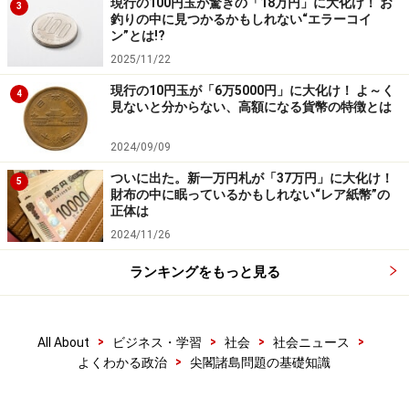
現行の100円玉が驚きの「18万円」に大化け！ お
3
釣りの中に見つかるかもしれない“エラーコイ
ン”とは!?
2025/11/22
現行の10円玉が「6万5000円」に大化け！ よ～く
4
見ないと分からない、高額になる貨幣の特徴とは
2024/09/09
ついに出た。新一万円札が「37万円」に大化け！
5
財布の中に眠っているかもしれない“レア紙幣”の
正体は
2024/11/26
ランキングをもっと見る
>
>
>
>
All About
ビジネス・学習
社会
社会ニュース
>
よくわかる政治
尖閣諸島問題の基礎知識