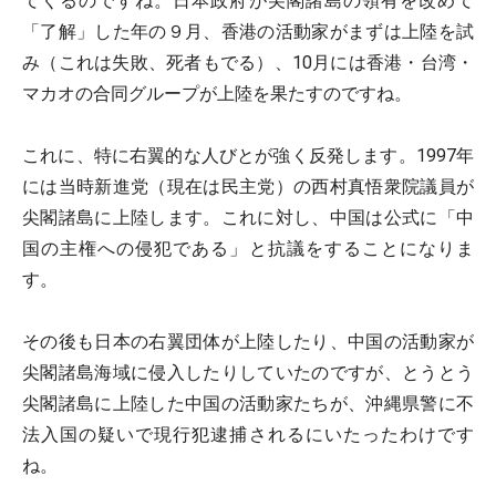
てくるのですね。日本政府が尖閣諸島の領有を改めて
「了解」した年の９月、香港の活動家がまずは上陸を試
み（これは失敗、死者もでる）、10月には香港・台湾・
マカオの合同グループが上陸を果たすのですね。
これに、特に右翼的な人びとが強く反発します。1997年
には当時新進党（現在は民主党）の西村真悟衆院議員が
尖閣諸島に上陸します。これに対し、中国は公式に「中
国の主権への侵犯である」と抗議をすることになりま
す。
その後も日本の右翼団体が上陸したり、中国の活動家が
尖閣諸島海域に侵入したりしていたのですが、とうとう
尖閣諸島に上陸した中国の活動家たちが、沖縄県警に不
法入国の疑いで現行犯逮捕されるにいたったわけです
ね。