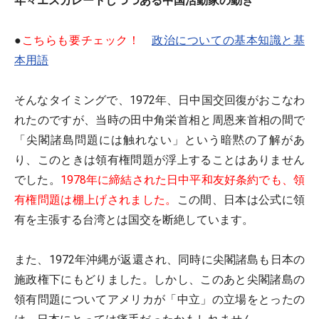
年々エスカレートしつつある中国活動家の動き
●
こちらも要チェック！
政治についての基本知識と基
本用語
そんなタイミングで、1972年、日中国交回復がおこなわ
れたのですが、当時の田中角栄首相と周恩来首相の間で
「尖閣諸島問題には触れない」という暗黙の了解があ
り、このときは領有権問題が浮上することはありません
でした。
1978年に締結された日中平和友好条約でも、領
有権問題は棚上げされました。
この間、日本は公式に領
有を主張する台湾とは国交を断絶しています。
また、1972年沖縄が返還され、同時に尖閣諸島も日本の
施政権下にもどりました。しかし、このあと尖閣諸島の
領有問題についてアメリカが「中立」の立場をとったの