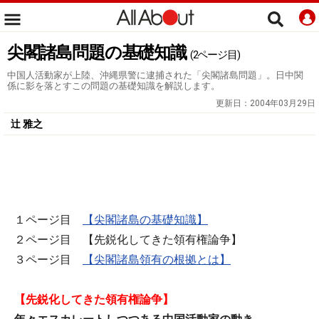
尖閣諸島問題の基礎知識
(2ページ目)
中国人活動家が上陸、沖縄県警に逮捕された「尖閣諸島問題」。日中関
係に影を落とすこの問題の基礎知識を解説します。
更新日：
2004年03月29日
辻 雅之
１ページ目
【尖閣諸島の基礎知識】
２ページ目 【先鋭化してきた領有権論争】
３ページ目
【尖閣諸島領有の根拠とは】
【先鋭化してきた領有権論争】