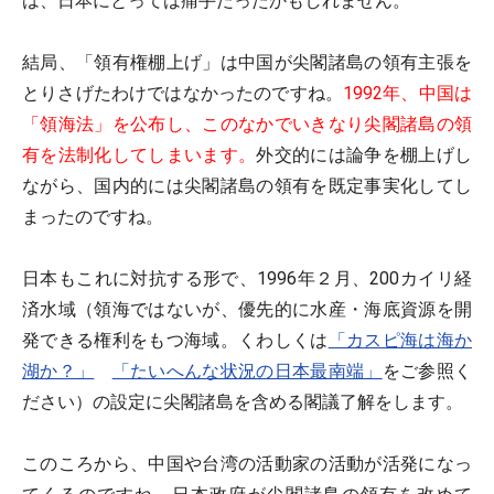
は、日本にとっては痛手だったかもしれません。
結局、「領有権棚上げ」は中国が尖閣諸島の領有主張を
とりさげたわけではなかったのですね。
1992年、中国は
「領海法」を公布し、このなかでいきなり尖閣諸島の領
有を法制化してしまいます。
外交的には論争を棚上げし
ながら、国内的には尖閣諸島の領有を既定事実化してし
まったのですね。
日本もこれに対抗する形で、1996年２月、200カイリ経
済水域（領海ではないが、優先的に水産・海底資源を開
発できる権利をもつ海域。くわしくは
「カスピ海は海か
湖か？」
「たいへんな状況の日本最南端」
をご参照く
ださい）の設定に尖閣諸島を含める閣議了解をします。
このころから、中国や台湾の活動家の活動が活発になっ