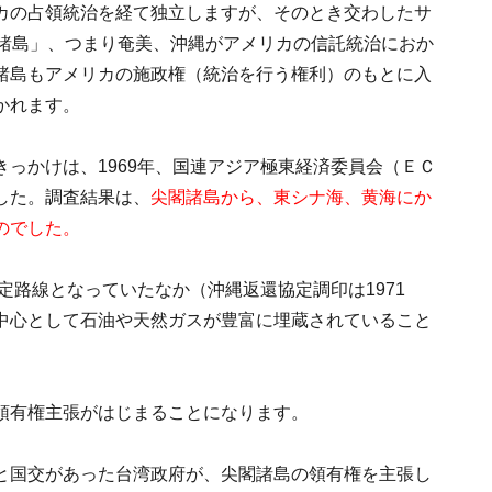
カの占領統治を経て独立しますが、そのとき交わしたサ
西諸島」、つまり奄美、沖縄がアメリカの信託統治におか
諸島もアメリカの施政権（統治を行う権利）のもとに入
かれます。
っかけは、1969年、国連アジア極東経済委員会（ＥＣ
した。調査結果は、
尖閣諸島から、東シナ海、黄海にか
のでした。
定路線となっていたなか（沖縄返還協定調印は1971
中心として石油や天然ガスが豊富に埋蔵されていること
領有権主張がはじまることになります。
と国交があった台湾政府が、尖閣諸島の領有権を主張し