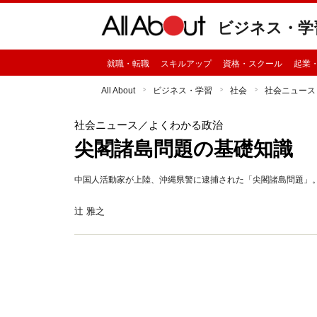
ビジネス・学
就職・転職
スキルアップ
資格・スクール
起業
All About
ビジネス・学習
社会
社会ニュース
社会ニュース
／よくわかる政治
尖閣諸島問題の基礎知識
中国人活動家が上陸、沖縄県警に逮捕された「尖閣諸島問題」
辻 雅之