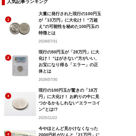
人気記事ランキング
大量に発行された現行の100円玉
1
が「13万円」に大化け！ “万超
え”の可能性を秘めた100円玉の
特徴とは
2026/07/31
現行の50円玉が「28万円」に大
2
化け！ “はがさない”方がいい、
お宝になり得る「エラー」の正
体とは
2026/07/30
現行の100円玉が驚きの「18万
3
円」に大化け！ お釣りの中に見
つかるかもしれない“エラーコイ
ン”とは!?
2025/11/22
今やほとんど見かけなくなった
4
2000円札がなんと「21万円」に