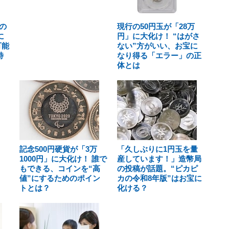
の
現行の50円玉が「28万
に
円」に大化け！ “はがさ
可能
ない”方がいい、お宝に
特
なり得る「エラー」の正
体とは
記念500円硬貨が「3万
「久しぶりに1円玉を量
1000円」に大化け！ 誰で
産しています！」造幣局
もできる、コインを“高
の投稿が話題。“ピカピ
値”にするためのポイン
カの令和8年版”はお宝に
トとは？
化ける？