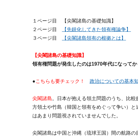
１ページ目 【尖閣諸島の基礎知識】
２ページ目
【先鋭化してきた領有権論争】
３ページ目
【尖閣諸島領有の根拠とは】
【尖閣諸島の基礎知識】
領有権問題が発生したのは1970年代になってか
●
こちらも要チェック！
政治についての基本
尖閣諸島
。日本が抱える領土問題のうち、比較
方領土や竹島（韓国と領有をめぐって争い）と違
はあまり問題視されていませんでした。
尖閣諸島は中国と沖縄（琉球王国）間の航路の