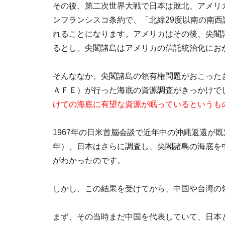
その後、第二次世界大戦で日本は敗北、アメリ
ンフランシスコ条約で、「北緯29度以南の南
れることになります。アメリカはその後、尖閣
るとし、尖閣諸島はアメリカの信託統治化にお
そんななか、尖閣諸島の領有権問題がおこったき
ＡＦＥ）が行った海底の資源調査がきっかけで
けての海底に有望な資源が眠っているというも
1967年の日米首脳会談で近年中の沖縄返還が既
年）、日本はさらに調査し、尖閣諸島の海底を
がわかったのです。
しかし、この結果を受けてから、中国や台湾の
まず、その当時まだ中国を代表していて、日本