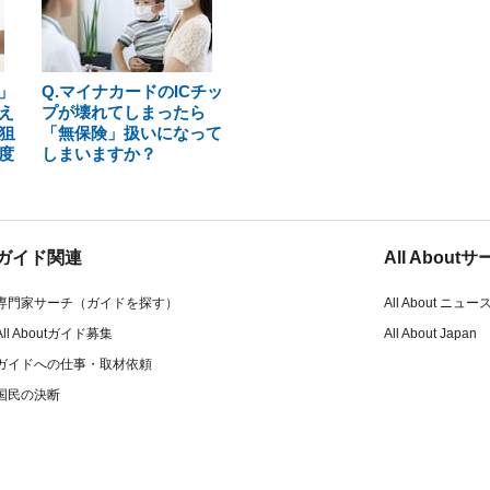
」
Q.マイナカードのICチッ
え
プが壊れてしまったら
狙
「無保険」扱いになって
度
しまいますか？
ガイド関連
All Abou
専門家サーチ（ガイドを探す）
All About ニュー
All Aboutガイド募集
All About Japan
ガイドへの仕事・取材依頼
国民の決断