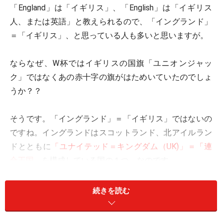
「England」は「イギリス」、「English」は「イギリス
人、または英語」と教えられるので、「イングランド」
＝「イギリス」、と思っている人も多いと思いますが。
ならなぜ、W杯ではイギリスの国旗「ユニオンジャッ
ク」ではなくあの赤十字の旗がはためいていたのでしょ
うか？？
そうです。「イングランド」＝「イギリス」ではないの
ですね。イングランドはスコットランド、北アイルラン
ドとともに
「ユナイテッド＝キングダム（UK)」＝「連
合王国」
を構成している国の１つ、なのです。
われわれが「イギリス」と呼んでいる「連合王国（グレ
続きを読む
ートブリテンおよび北アイルランド連合王国、というほ
うが正確。グレートブリテンとはぞくにいう「イギリス