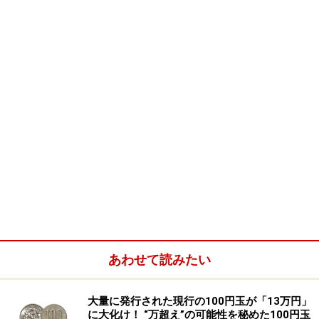
島」のことですね。）」の旗、ユニオン＝ジャック
（Union Jack）はイングランド・スコットランド・北ア
イルランドの３つの国の旗が合成されてできたものなの
です。
あわせて読みたい
大量に発行された現行の100円玉が「13万円」
に大化け！ “万超え”の可能性を秘めた100円玉