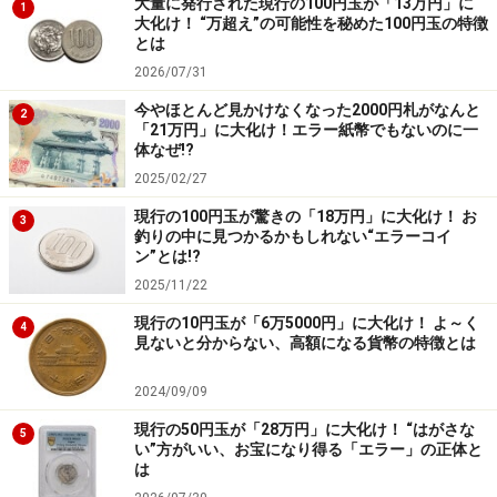
大量に発行された現行の100円玉が「13万円」に
1
大化け！ “万超え”の可能性を秘めた100円玉の特徴
とは
2026/07/31
今やほとんど見かけなくなった2000円札がなんと
2
「21万円」に大化け！エラー紙幣でもないのに一
体なぜ!?
2025/02/27
現行の100円玉が驚きの「18万円」に大化け！ お
3
釣りの中に見つかるかもしれない“エラーコイ
ン”とは!?
2025/11/22
現行の10円玉が「6万5000円」に大化け！ よ～く
4
見ないと分からない、高額になる貨幣の特徴とは
2024/09/09
現行の50円玉が「28万円」に大化け！ “はがさな
5
い”方がいい、お宝になり得る「エラー」の正体と
は