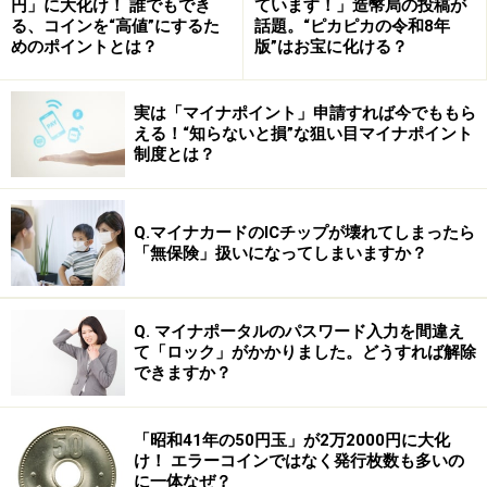
円」に大化け！ 誰でもでき
ています！」造幣局の投稿が
次のページへ
1
/
3
る、コインを“高値”にするた
話題。“ピカピカの令和8年
めのポイントとは？
版”はお宝に化ける？
実は「マイナポイント」申請すれば今でももら
える！“知らないと損”な狙い目マイナポイント
制度とは？
Q.マイナカードのICチップが壊れてしまったら
「無保険」扱いになってしまいますか？
Q. マイナポータルのパスワード入力を間違え
て「ロック」がかかりました。どうすれば解除
できますか？
「昭和41年の50円玉」が2万2000円に大化
け！ エラーコインではなく発行枚数も多いの
に一体なぜ？