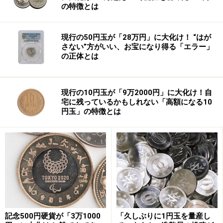
の特徴とは
現行の50円玉が「28万円」に大化け！ “はが
さない”方がいい、お宝になり得る「エラー」
の正体とは
現行の10円玉が「9万2000円」に大化け！自
宅に残っているかもしれない「高額になる10
円玉」の特徴とは
じゃあ、スコットランドや北アイルランドは今どういっ
た立ち場なのか？ そして、さらに連合王国にはもう１
つ、かくされた「国」があるといいます。次のページ
で、そのへんくわしく解説していきましょう。
※記事内容は執筆時点のものです。最新の内容をご確認くださ
い。
記念500円硬貨が「3万1000
「久しぶりに1円玉を量産し