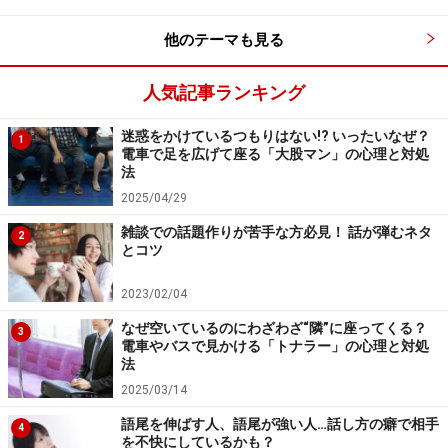
他のテーマも見る
人気記事ランキング
迷惑をかけているつもりはない!? いったいなぜ？
1
電車で足を広げて座る「大股マン」の心理と対処
法
2025/04/29
雑談での話題作りが苦手な方必見！ 話が弾むネタ
2
とコツ
2023/02/04
なぜ空いているのにわざわざ“隣”に座ってくる？
3
電車やバスで見かける「トナラー」の心理と対処
法
2025/03/14
語尾を伸ばす人、語尾が強い人…話し方の癖で相手
4
を不快にしているかも？