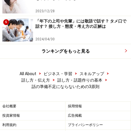
2023/12/28
「年下の上司や先輩」には敬語で話す？ タメ口で
5
話す？ 接し方・態度・考え方の正解は
2024/04/30
ランキングをもっと見る
>
>
>
All About
ビジネス・学習
スキルアップ
>
>
話し方・伝え方
話し方・話題作りの基本
話の準備不足にならないための3原則
会社概要
採用情報
投資家情報
広告掲載
利用規約
プライバシーポリシー