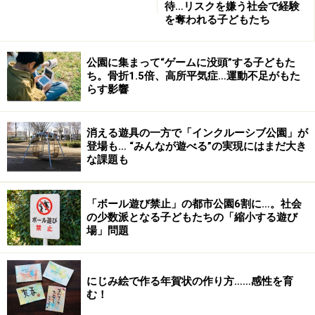
待…リスクを嫌う社会で経験
と
を奪われる子どもたち
によって、自分に自信を持つことができ、学力、そして
「人間力」の向上に役立つ場合も多いようです。
公園に集まって“ゲームに没頭”する子どもた
ち。骨折1.5倍、高所平気症…運動不足がもた
らす影響
格闘技を頭から否定するのではなく、子どもといっしょ
に
楽しみながら、暴力と格闘技の違いについて、親子で話
消える遊具の一方で「インクルーシブ公園」が
登場も… “みんなが遊べる”の実現にはまだ大き
し
な課題も
合ってみるのもいいのではないでしょうか。
※記事内容は執筆時点のものです。最新の内容をご確認くださ
「ボール遊び禁止」の都市公園6割に…。社会
い。
の少数派となる子どもたちの「縮小する遊び
場」問題
【編集部おすすめの購入サイト】
にじみ絵で作る年賀状の作り方……感性を育
む！
Amazonで人気のおもちゃをチェック！