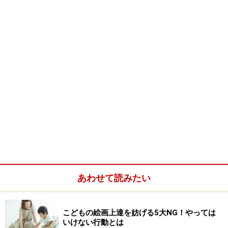
Q.サップせんしゅは いま なんさいですか？
A.1973年9月22日うまれなので げんざい 29才です。
Q.なにか しゅみは ありますか？
A.テレビゲームだそうです。また 「トリニティー」と
いう
猫（ねこ）をかっていて とてもかわいがって いる
そうです。
ボブ・サップせんしゅのことなら ここをチェック！
◆
K-1公式サイト
あわせて読みたい
◆
angel JAPAN
こどもの絵画上達を妨げる5大NG！やっては
いけない行動とは