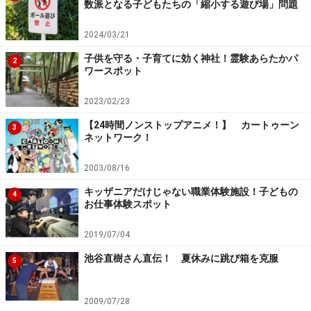
数派となる子どもたちの「縮小する遊び場」問題
2024/03/21
子供を守る・子育てに効く神社！霊験あらたかパ
2
ワースポット
2023/02/23
【24時間ノンストップアニメ！】 カートゥーン
3
ネットワーク！
2003/08/16
キッザニアだけじゃない職業体験施設！子どもの
4
お仕事体験スポット
2019/07/04
池谷直樹さん直伝！ 夏休みに跳び箱を克服
5
2009/07/28