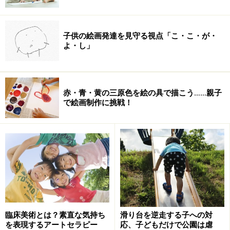
子供の絵画発達を見守る視点「こ・こ・が・
※保護者のかたへ
よ・し」
最近PRIDE、K-1など、「総合格闘技」といわれるものが
人気を集めています。
「格闘技」というと、「殴り合いはちょっと…」など
赤・青・黄の三原色を絵の具で描こう……親子
と、
で絵画制作に挑戦！
眉をひそめるかたも少なくないかもしれませんが、その
一方で、礼儀を重んじ、たんなる暴力との違いを徹底的
に教えてくれるという理由で、柔道、合気道、空手と
いった習い事の人気も高まっているようです。
柔道などを習っていると、交通事故などとっさの出来事
に際しても、自然と受身をとれるため、怪我が軽くてす
む
臨床美術とは？素直な気持ち
滑り台を逆走する子への対
こともあるそうですし、精神的、肉体的に鍛錬されるこ
を表現するアートセラピー
応、子どもだけで公園は虐