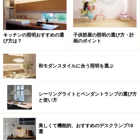
でを持ったヤジロベエのようなものがワイヤーにぶら下
がっておりとても親しみやすい形状です。
「YA ーYAー ho」というこのシステムの名称はまさに器
子供部屋の照明の選び方・計
キッチンの照明おすすめの選
具自体の表情を如実に表している言葉の響きがありま
画のポイント
び方は？
す。
和モダンスタイルに合う照明を選ぶ
次の頁では、ワイヤーシステムの使用例をご紹介しま
す。
シーリングライトとペンダントランプの選び方
※記事内容は執筆時点のものです。最新の内容をご確認くださ
と使い方
い。
次のページへ
1
/
2
美しくて機能的、おすすめのデスクランプ10
選