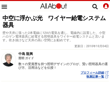
中空に浮かぶ光 ワイヤー給電システム
器具
壁や天井に張った2本電線に12Vの電気を通し、電線内に設置した、小型
ハロゲン電球器具に給電する照明器具をワイヤー給電システムと言いま
す。吹き抜けなど天井の高い空間にお勧めです。
更新日：
2010年10月04日
中島 龍興
照明 ガイド
数々の受賞歴を持つ照明デザインのプロが、賢い照明器具の選
び方、活用法などを伝授！
プロフィール詳細
執筆記事一覧