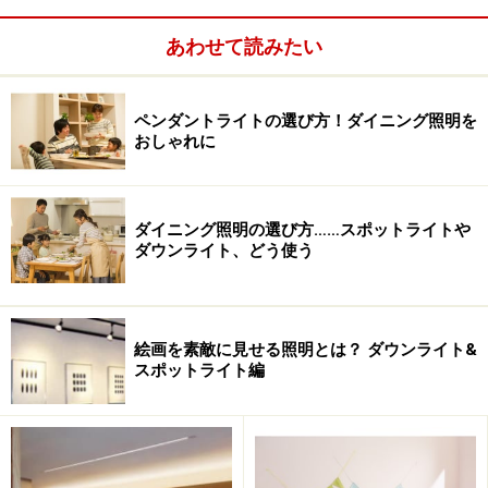
あるインゴ・マウラー氏のものがオリジナルといえま
す。
あわせて読みたい
ペンダントライトの選び方！ダイニング照明を
おしゃれに
写真3.インゴマウラー氏がデザインしたワイヤーシステム
ダイニング照明の選び方……スポットライトや
ダウンライト、どう使う
彼は大きな団扇のような器具をデザインしたり、電球に
羽を付けた「天使のシャンデリア」と称する器具などの
デザインで、いつも人の目を楽しませる面白いデザイナ
絵画を素敵に見せる照明とは？ ダウンライト&
ーです。
スポットライト編
ワイヤー給電システムも1985年フランスのパリにあるポ
ンピドゥーセンタのエキビジションに展示され大変話題
になりました。器具を見ると分かるのですが、2本のう