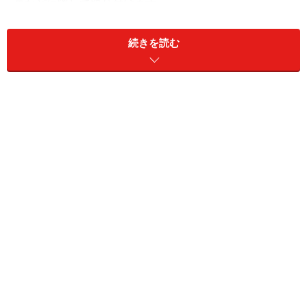
裏などに隠して取り付けます。
続きを読む
写真2.吹抜天井のダイニングルーム
日本で市販されているワイヤー給電システムの電線は保
護皮膜が施されており、万一人が触れても感電の心配が
ないよう2重の安全性が保たれています。そして電線間
に１2V用の小型ハロゲン電球器具を取り付け部屋の全般
照明や、アクセント照明として使用します。現在は、主
な照明メーカで市販されていますのでスポットライト的
な器具を中心に幾つか選ぶことができます。
このシステムと似たような器具は、何人かのデザイナー
によってつくられていますが、ドイツ人のデザイナーで