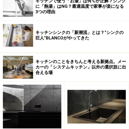
キッチンで使う「お湯」は何℃が正解？シンク
然木と石材を上手く組み合わせています。
に「熱湯」はNG？最適温度で家事が楽になる
3つの理由
無垢の天然石ワークトップに彫り込まれた浅いシンク。
キッチンシンクの「新潮流」とは？“シンクの
キッチンデザインを超えたキッチンと呼ぶ理由をお分か
巨人”BLANCOがやってきた
りいただけたでしょうか？
キッチンのことをきちんと考える新拠点。メー
次ページでは、実際のショールーム写真と概算の価格を
カーの「システムキッチン」以外の選択肢に出
合える場
ご紹介します。驚かないでくださいよ！
■毎週発行！！無料「キッチンメルマガ」をぜひご購読ください■
キッチンに関わる様々な情報を発信しています。
こちらから登録
できますので、よろしく！
■ 「キッチン・掲示板」では ■
キッチンに関する様々なご質問にお答えしています。