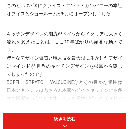
このビルの2階にクライス・アンド・カンパニーの本社
オフィスとショールームが6月にオープンしました。
キッチンデザインの潮流がドイツからイタリアに大きく
流れを変えたことは、ここ10年ばかりの顕著な動きで
す。
豊かなデザイン資質と職人技を最大限に生かしたデザイ
ンマインドが 世界のキッチンデザインを根底から覆し
てしまったのです。
BOFFI 、STRATO、 VALCUCINEなどその豊かな個性は
日本のキッチンはもちろん本家のドイツキッチンにも多
大な影響を与えています。そんな個性が揃ったイタリア
メーカーの中でも異彩を放つのが、クライス・アンド・
カンパニーが輸入販売を開始したMINOTTI CUCINE（ミ
続きを読む
ノッティ・クッチーネ）です。