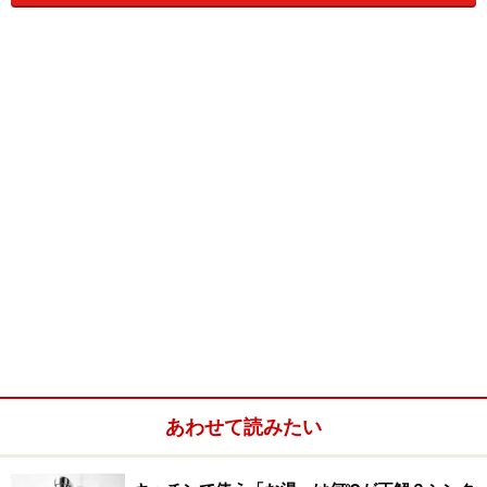
最初にこのメーカーの実物を見たのは、3年前のミラノ
サローネ2002でした。特別展示会場では丁度この写真
と同じくらいの大きさのキッチンが真っ暗闇の空間に展
示され、時折カーテンから漏れるかすかな光でしか商品
を見ることができない、という度肝を抜かれる展示方法
をとり、暗闇の中手探りで感触を楽しめるのが70ミリ以
上もある無垢の天然石を使ったワークトップでした。
新設されたショールームにも同じシステムがもう少し明
るい空間に展示されています。 上の写真でもワークト
ップも巨大なシンクも無垢の天然石を使っているのがお
わかりいただけると思います。
あわせて読みたい
個性的な木目を生かしたこのキッチンのトップは無垢天