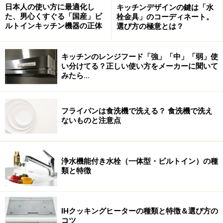
新築やリフォームの時、
日本人の使い方に最適化し
キッチンデザインの鍵は「水
た、男心くすぐる「国産」ビ
栓金具」のコーディネート。
キッチンのことでわからないことがあったら、
ルトインキッチン機器の正体
選び方の極意とは？
キッチン掲示板をご利用ください。 1
掲示板への書込みはこちら
からどうぞ！
キッチンのレンジフード「強」「中」「弱」使
い分けてる？正しい使い方をメーカーに聞いて
みたら…
(C)July 2005 CopyrightHIDEWO KURODA KITCHEN SYSTEM LABO.INC.
※記事内容は執筆時点のものです。最新の内容をご確認くださ
フライパンは食洗機で洗える？ 食洗機で洗え
い。
ないものと注意点
次のページへ
1
/
2
浄水機能付き水栓（一体型・ビルトイン）の種
類と特徴
IHクッキングヒーターの種類と特徴＆選び方の
コツ