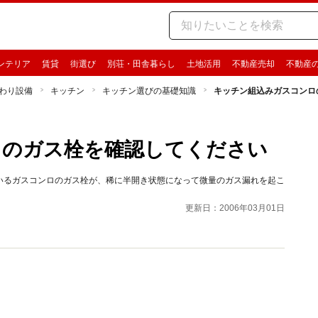
ンテリア
賃貸
街選び
別荘・田舎暮らし
土地活用
不動産売却
不動産
わり設備
キッチン
キッチン選びの基礎知識
キッチン組込みガスコンロ
ロのガス栓を確認してください
いるガスコンロのガス栓が、稀に半開き状態になって微量のガス漏れを起こ
更新日：2006年03月01日