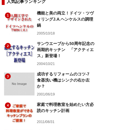
人気記事ランキング
機能と美の両立！ドイツ・ツヴ
1
ィリングJ.A.ヘンケルスの調理
鍋
2005/10/18
サンウエーブから50周年記念の
2
画期的キッチン 「アクティエ
ス」新登場！
2004/10/21
成功するリフォームのコツ-7
3
食器洗い機はシンクの右か左
か？
2001/06/19
家庭で料理教室を始めたい方必
4
読のキッチン計画
2011/08/31