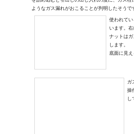
ようなガス漏れがおこることが判明したそうで
使われてい
います。右
ナットはガ
します。
底面に見え
ガ
操
し