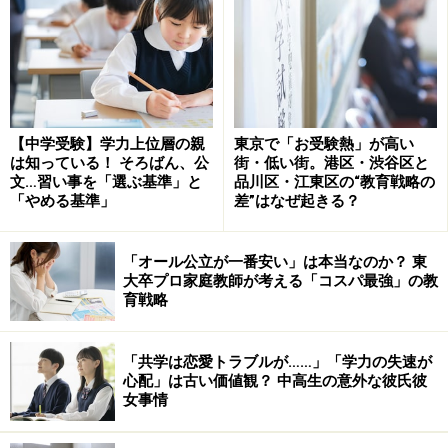
【中学受験】学力上位層の親
東京で「お受験熱」が高い
は知っている！ そろばん、公
街・低い街。港区・渋谷区と
文…習い事を「選ぶ基準」と
品川区・江東区の“教育戦略の
「やめる基準」
差”はなぜ起きる？
「オール公立が一番安い」は本当なのか？ 東
大卒プロ家庭教師が考える「コスパ最強」の教
育戦略
「共学は恋愛トラブルが……」「学力の失速が
心配」は古い価値観？ 中高生の意外な彼氏彼
女事情