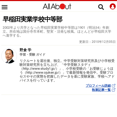
早稲田実業学校中等部
2002年より共学となった早稲田実業学校中等部は1901（明治34）年創
立。所在地は国分寺市本町。堅実・活発な校風。ほとんどが早稲田大学
へ進学する。
更新日：
2010年12月05日
野倉 学
学習・受験 ガイド
リクルートを退社後、独立。中学受験対策研究所及び小学校受
験対策研究所を立ち上げ、「中学受験スタディ
（http://www.study1.jp/）」、小学校受験の「お受験じょうほ
う（http://www.ojuken.jp/）」で最新情報を発信中。受験プロ
セスやその実態を把握したデータを基に受験家族、学校へアド
バイスを行っています。
プロフィール詳細
執筆記事一覧