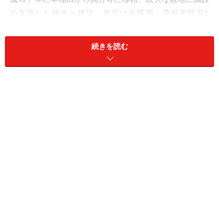
の充実した校舎を建設。教室は床暖房、理科実験室6
室、図書館は940m2、閲覧室147席など、学びの環境が
整っている。
続きを読む
大学合格実績
併設高校の進路として、2010年の卒業生398名中、早稲
田大学へ391名が推薦入学。一般受験で早稲田大学へ3名
合格。ほか国公立で東大2名、私立で慶應大・東京理科
大各3名、多摩美術大・武蔵野美術大各2名など（以上
2010年度）。
入試傾向
入試は4教科、報告書。国語は説明文と文学的文章の2題
で構成。選択式と文章からの書き抜き問題が多い。算数
は大問5題の構成。平面図形、立体図形、特に相似や比