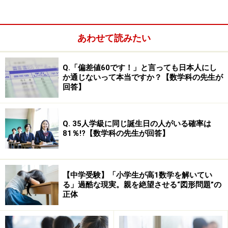
が頻出。難易度やや高め。社会は大問3題。歴史の問題
が全体の半分程度、残りは国際・政治、地理。記述式も
あわせて読みたい
あり。時事問題に注意。10年度は衆議院議員総選挙に関
連する出題。統計資料を読む問題も出る。理科は大問3
Q.「偏差値60です！」と言っても日本人にし
問。環境問題には注意。地球温暖化などの科学的理解や
か通じないって本当ですか？【数学科の先生が
世界的な影響など広く勉強し考えを深めておきたい。10
回答】
年度は計算問題はなし。
※記事内容は執筆時点のものです。最新の内容をご確認くださ
Q. 35人学級に同じ誕生日の人がいる確率は
い。
81％!?【数学科の先生が回答】
【中学受験】「小学生が高1数学を解いてい
る」過酷な現実。親を絶望させる“図形問題”の
正体