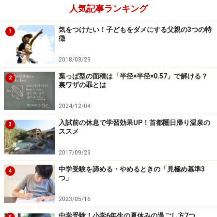
人気記事ランキング
気をつけたい！子どもをダメにする父親の3つの特
1
徴
2018/03/29
葉っぱ型の面積は「半径×半径×0.57」で解ける？
2
裏ワザの罪とは
2024/12/04
入試前の休息で学習効果UP！首都圏日帰り温泉の
3
ススメ
2017/09/23
中学受験を諦める・やめるときの「見極め基準3
4
つ」
2023/05/16
中学受験！小学6年生の夏休みの過ごし方7つ