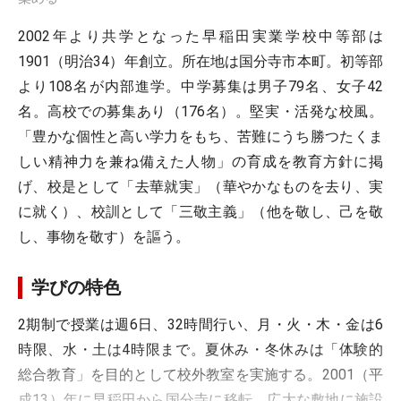
2002年より共学となった早稲田実業学校中等部は
1901（明治34）年創立。所在地は国分寺市本町。初等部
より108名が内部進学。中学募集は男子79名、女子42
名。高校での募集あり（176名）。堅実・活発な校風。
「豊かな個性と高い学力をもち、苦難にうち勝つたくま
しい精神力を兼ね備えた人物」の育成を教育方針に掲
げ、校是として「去華就実」（華やかなものを去り、実
に就く）、校訓として「三敬主義」（他を敬し、己を敬
し、事物を敬す）を謳う。
学びの特色
2期制で授業は週6日、32時間行い、月・火・木・金は6
時限、水・土は4時限まで。夏休み・冬休みは「体験的
総合教育」を目的として校外教室を実施する。2001（平
成13）年に早稲田から国分寺に移転、広大な敷地に施設