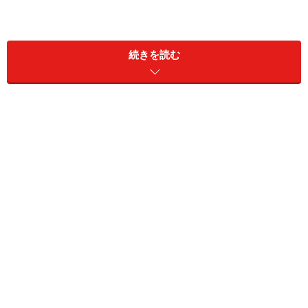
続きを読む
Point2 ゾーニングや動線を考慮して広さ
を検討する
プランニングの際に忘れてはいけないのは、住まいの間
取りと同様、ゾーニング（配置計画）や動線をしっかり