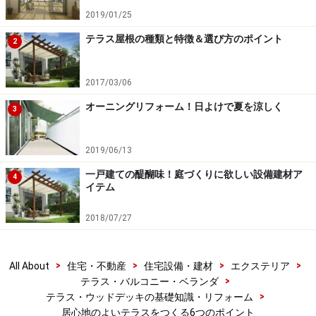
入れテラスまで同じ素材とすれば、一体感も生まれるで
2019/01/25
しょう。
テラス屋根の種類と特徴＆選び方のポイント
2
2017/03/06
Point4 周辺環境に配慮して、プライバシ
ーの確保に工夫したい
オーニングリフォーム！日よけで夏を涼しく
3
ゾーニングや動線を検討すると同時に、プライバシーの
2019/06/13
確保も重要なポイントです。せっかくテラスを設けて
も、道行く人や隣家が気になってはくつろぐことはでき
一戸建ての醍醐味！庭づくりに欲しい設備建材ア
4
イテム
ません。敷地内だけでなく、敷地の外からのテラスの見
え方にも注意することが大切です。
2018/07/27
最近では、プライバシーを守りつつ、採光・通風を確保
>
>
>
>
All About
住宅・不動産
住宅設備・建材
エクステリア
できるスクリーン商品もみられますし、柱（フレーム）
>
テラス・バルコニー・ベランダ
やルーフなどを組み合わせ、アウトドア空間を自由にプ
>
テラス・ウッドデッキの基礎知識・リフォーム
ランニングできる商品もあります。テラスといった単体
居心地のよいテラスをつくる6つのポイント