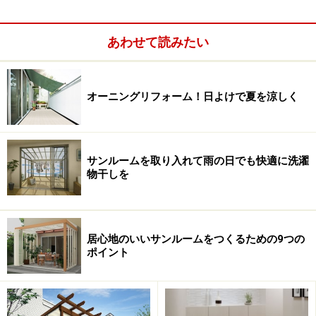
と検討すること。お茶や食事をとりたいのであれば、キ
ッチンやリビング・ダイニングからの動線が短い方がい
あわせて読みたい
いでしょうし、お客様を招きたいのであれば、門や玄関
まわりから直接行くことができるようにしてもいいでし
ょう。
オーニングリフォーム！日よけで夏を涼しく
バスルームにつなげれば、湯上りにくつろぐこともでき
るスペースとなりますし、二世帯住宅の場合に、それぞ
サンルームを取り入れて雨の日でも快適に洗濯
物干しを
れの世帯をつなぐスペースとして利用しても。適度な距
離感を持たせつつ、つながりを生み出すことが可能で
す。
居心地のいいサンルームをつくるための9つの
ポイント