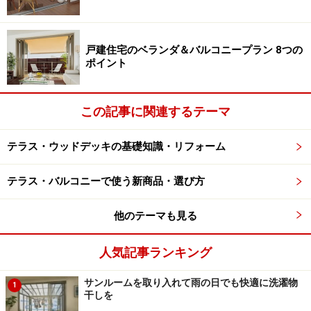
光をとりいれる屋根を設けて、くつろぎのスペースに。外壁
工事が不要な独立型なので、外壁を傷つけずに設置すること
が可能。［独立テラス屋根 エフルージュグラン ZERO 標準柱
戸建住宅のベランダ＆バルコニープラン 8つの
フラット型 H2 Z9 トーメイマット］
YKK AP
ポイント
テラスを設置した例として多くみられるのは、リビング
ルームの延長として、掃き出し窓を介して設けるプラ
この記事に関連するテーマ
ン。空間的な広がりだけでなく、日々自然を近くに感じ
ることが可能ですし、お茶を飲んだり食事をしたり、お
テラス・ウッドデッキの基礎知識・リフォーム
客様を招いてのホームパーティなどでも使い勝手がいい
テラス・バルコニーで使う新商品・選び方
ものです。
他のテーマも見る
テラスへの出入り口である窓サッシは、折れ戸や引き込
み戸などのように、大きく開放できるタイプにすると、
人気記事ランキング
リビングと一体化した空間となり活用度も高まるでしょ
う。また、最近では、室内外で使用できる床タイルなど
サンルームを取り入れて雨の日でも快適に洗濯物
1
干しを
も充実してきています。リビングの一部にタイルを取り