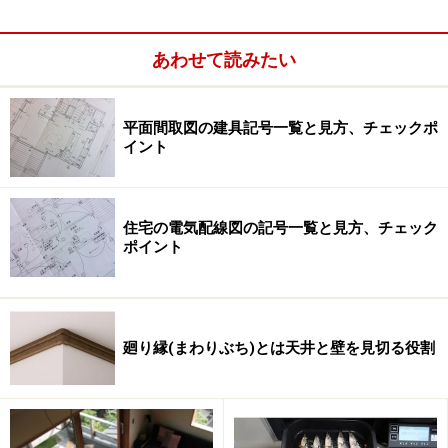
に影響するものから
新築の場合、玄関扉など建物本体に関わる建材は別とし
あわせて読みたい
て、外まわりはどうしても後回しになってしまいがちで
す。しかし、エクステリアプランは、間取りや外観デザ
平面間取図の建具記号一覧と見方、チェックポ
インに影響するケースも。門扉やカーポート、デッキの
イント
配置やデザインなど、あらかじめ考慮しておくことで、
使い勝手がよく、まとまりのある佇まいの住まいとなる
でしょう。
住宅の電気配線図の記号一覧と見方、チェック
ポイント
廻り縁(まわりぶち)とは天井と壁を見切る役割