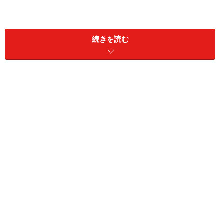
続きを読む
また、メーカーによって、取り扱う商品や展示商品も異
なるので、どのような商品を確認することができるの
か、事前にホームページなどで確認しておくことも大切
です。
新築なら建物本体のプランや外観デザイン