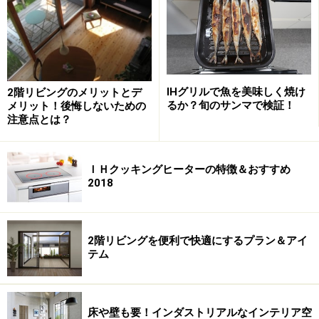
IHグリルで魚を美味しく焼け
2階リビングのメリットとデ
そのためにも、打ち合わせが進んで、建物本体のプラン
るか？旬のサンマで検証！
メリット！後悔しないための
がイメージできる頃、取り入れたい商品やこだわりのア
注意点とは？
イテムがあれば、実際にショールームで確認し、早めに
設計担当者などに伝えておくことも大切です。
ＩＨクッキングヒーターの特徴＆おすすめ
2018
リフォームの場合は、図面などを持参して
も
2階リビングを便利で快適にするプラン＆アイ
テム
リフォームの場合であれば、敷地配置図や間取図、写真
など、空間スペースが分かるものを持参して出かけても
いいいでしょう。リフォームで取り入れられるケースが
床や壁も要！インダストリアルなインテリア空