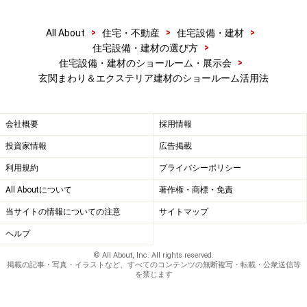
>
>
>
All About
住宅・不動産
住宅設備・建材
>
住宅設備・建材の選び方
>
住宅設備・建材のショールーム・展示会
玄関まわり＆エクステリア建材のショールーム活用法
会社概要
採用情報
投資家情報
広告掲載
利用規約
プライバシーポリシー
All Aboutについて
著作権・商標・免責
当サイトの情報についての注意
サイトマップ
新商品や最新機能をチェック。色や素材感
は実物で
ヘルプ
© All About, Inc. All rights reserved.
掲載の記事・写真・イラストなど、すべてのコンテンツの無断複写・転載・公衆送信等
を禁じます
玄関扉の展示コーナー。豊富な商品を比較検討できる。