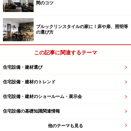
多くみられるのが、サンルームやデッキなど。どのよう
間のコツ
な商品であれば設置することが可能なのか、建物本体の
状況などを含め、確認しながら検討することが大切で
ブルックリンスタイルの家に！床や扉、照明等
す。
の選び方
また、玄関扉を取り換えるリフォームも多くみられま
す。既存のスペースに設置しやすく、短い時間で施工で
この記事に関連するテーマ
きる、リフォーム向けの商品も増えており、選びやすく
住宅設備・建材選び
なってきています。いずれにしても、希望する暮らし
方、現状の不満や不便をまとめておくことで、ショール
住宅設備・建材のトレンド
ームアドバイザーから適した商品の提案を得ることがで
きるでしょう。
住宅設備・建材のショールーム・展示会
住宅設備の基礎知識関連情報
空間展示でイメージを膨らませて
他のテーマも見る
外まわり建材をトータルに扱うメーカーのショールーム