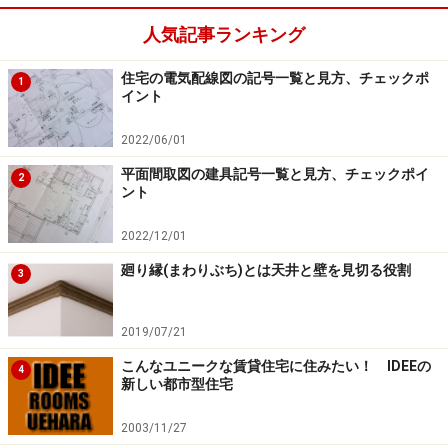
では、玄関扉や門扉、フェンスやカーポート、サンルー
人気記事ランキング
ムやデッキなどが展示されています。それぞれの単体で
住宅の電気配線図の記号一覧と見方、チェックポ
の商品展示はもちろんのこと、最近では、玄関まわりや
1
イント
サンルーム空間としてコーディネートされた、空間展示
も増えてきていますし、屋内だけでなく屋外に実物を展
2022/06/01
示しているショールームもみられます。
平面間取図の建具記号一覧と見方、チェックポイ
2
ント
具体的な商品選びの前に、これらの空間展示を見学し、
2022/12/01
空間やスペース、ボリュームのイメージを膨らませると
廻り縁(まわりぶち)とは天井と壁を見切る役割
いいでしょう。もちろん、最新のデザイン傾向や機器を
3
体感することも可能です。わからないことや疑問に思う
ことがあれば、ショールームアドバイザーに積極的に説
2019/07/21
明を求めること。見積もりやプレゼンテーションボード
こんなユニークな賃貸住宅に住みたい！ IDEEの
4
新しい都市型住宅
を作ってくれる場合もあるので、利用するといいでしょ
う。
2003/11/27