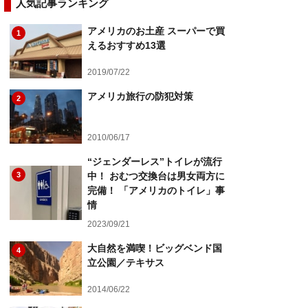
人気記事ランキング
アメリカのお土産 スーパーで買
1
えるおすすめ13選
2019/07/22
アメリカ旅行の防犯対策
2
2010/06/17
“ジェンダーレス”トイレが流行
3
中！ おむつ交換台は男女両方に
完備！ 「アメリカのトイレ」事
情
2023/09/21
大自然を満喫！ビッグベンド国
4
立公園／テキサス
2014/06/22