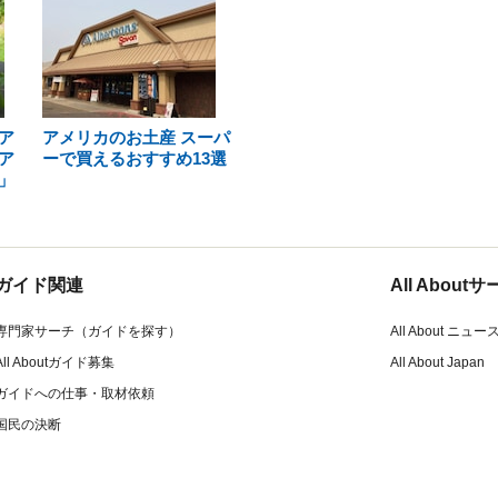
ア
アメリカのお土産 スーパ
ア
ーで買えるおすすめ13選
」
ガイド関連
All Abou
専門家サーチ（ガイドを探す）
All About ニュー
All Aboutガイド募集
All About Japan
ガイドへの仕事・取材依頼
国民の決断