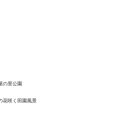
屋の里公園
の花咲く田園風景