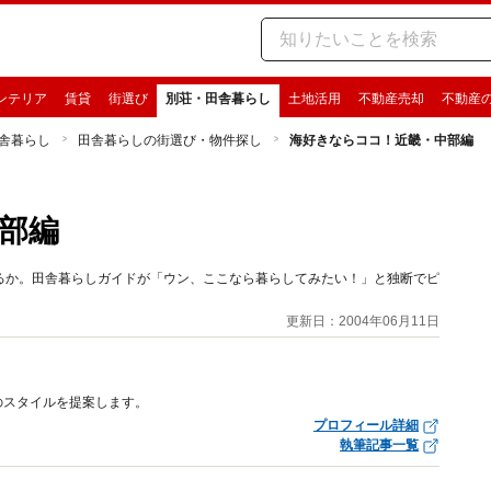
ンテリア
賃貸
街選び
別荘・田舎暮らし
土地活用
不動産売却
不動産
舎暮らし
田舎暮らしの街選び・物件探し
海好きならココ！近畿・中部編
部編
るか。田舎暮らしガイドが「ウン、ここなら暮らしてみたい！」と独断でピ
。
更新日：2004年06月11日
のスタイルを提案します。
プロフィール詳細
執筆記事一覧