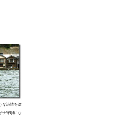
うな詩情を漂
が子守唄にな