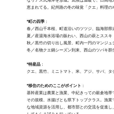
なリアス式海岸を形成。気候は温暖で、日高地
恵まれてる。紀州路の冬の味覚「クエ」料理の
*町の四季
：
春／西山千本桜、町道沿いのツツジ、臨海部県
夏／産湯海水浴場の賑わい、西山の萩とススキ
秋／黒竹の切り出し風景、町内一円のマンジュ
冬／名物クエ鍋シーズン到来、西山のツバキ群
*特産品
：
クエ、黒竹、ミニトマト、米、アジ、サバ、タ
*移住のためのここがポイント
：
基幹産業は農業と漁業、中紀きっての穀倉地帯
その規模、水揚げとも県下トップクラス。漁業
な地域資源を活用し、都市部との交流を促進し