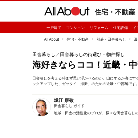
住宅・不動産
一戸建て
マンション
リフォーム
住宅設備
イ
All About
住宅・不動産
別荘・田舎暮らし
田
田舎暮らし
／田舎暮らしの街選び・物件探し
海好きならココ！近畿・中
田舎暮しを考える時まず思い浮かべるのが、山にするか海にす
ックアップした、ゼッタイ「海派」のための近畿・中部編です
堀江 康敬
田舎暮らし ガイド
地域・田舎の活性化のプロが、様々な田舎暮らし