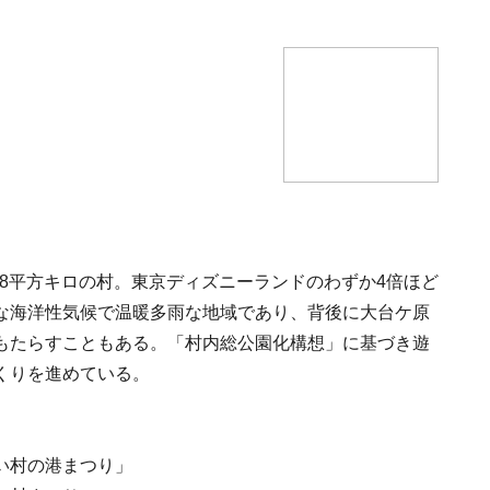
88平方キロの村。東京ディズニーランドのわずか4倍ほど
な海洋性気候で温暖多雨な地域であり、背後に大台ケ原
もたらすこともある。「村内総公園化構想」に基づき遊
くりを進めている。
い村の港まつり」