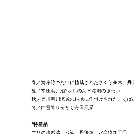
春／海岸線づたいに植栽されたさくら並木、舟
夏／本庄浜、泊2ヶ所の海水浴場の賑わい
秋／筒川河川流域の耕地に作付けされた、そば
冬／白雪降りそそぐ舟屋風景
*特産品
：
ブリの味噌漬、地酒、丹後焼、水産物加工品