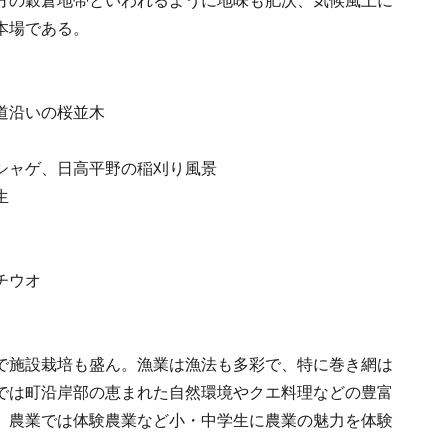
方の穀倉地帯といわれるように地味も肥沃、気候風土に
本場である。
道沿いの桜並木
シャゲ、日高平野の稲刈り風景
生
チウオ
で施設栽培も盛ん。漁業は漁法も多彩で、特に巻き網は
では町沿岸部の恵まれた自然環境やクエ料理などの豊富
、農業では体験農業など小・中学生に農業の魅力を体験