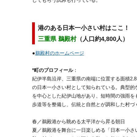
してもらう試みも行っている。
港のある日本一小さい村はここ！
三重県 鵜殿村
（人口約4,800人）
●
鵜殿村のホームページ
*町のプロフィール
：
紀伊半島沿岸、三重県の南端に位置する面積2.
の日本一小さい村として知られている。典型的
を中心とした紀伊山地があり、短時間の強雨を
歩道等を整備し、伝統と自然とが調和した村づ
春／鵜殿港から眺める太平洋から昇る朝日
夏／鵜殿港を舞台に一日楽しめる「日本一小さ