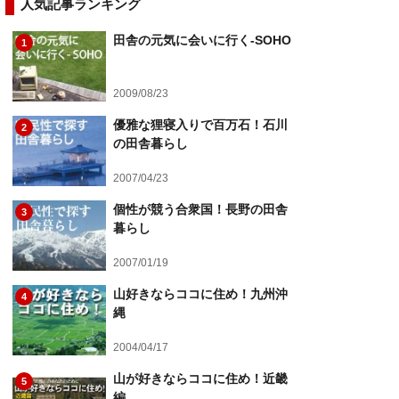
人気記事ランキング
田舎の元気に会いに行く-SOHO
1
2009/08/23
優雅な狸寝入りで百万石！石川
2
の田舎暮らし
2007/04/23
個性が競う合衆国！長野の田舎
3
暮らし
2007/01/19
山好きならココに住め！九州沖
4
縄
2004/04/17
山が好きならココに住め！近畿
5
編