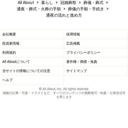
>
>
>
>
All About
暮らし
冠婚葬祭
葬儀・葬式
>
>
通夜・葬式・火葬の手順
葬儀の手順・手続き
通夜の流れと進め方
会社概要
採用情報
投資家情報
広告掲載
利用規約
プライバシーポリシー
All Aboutについて
著作権・商標・免責
当サイトの情報についての注意
サイトマップ
ヘルプ
© All About, Inc. All rights reserved.
掲載の記事・写真・イラストなど、すべてのコンテンツの無断複写・転載・公衆送信等
を禁じます