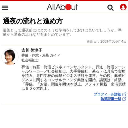
通夜の流れと進め方
遺族として通夜前にはどのような準備をしておけば良いでしょうか。準
備から通夜の流れなどをまとめています。
更新日：
2009年05月14日
吉川 美津子
葬儀・葬式・お墓 ガイド
社会福祉士
葬儀・お墓・終活ビジネスコンサルタント。葬送・終活ソーシ
ャルワーカー／社会福祉士。大手葬儀社、墓石・仏具店で実務
を積み、専門学校の葬祭ビジネス学科を運営。その後、葬儀ビ
ジネスに関するコンサルティング業務を開始。講演は「終活」
「葬儀」「お墓」関連年間50本以上。メディア掲載・出演実績
は５００本以上。
プロフィール詳細
執筆記事一覧