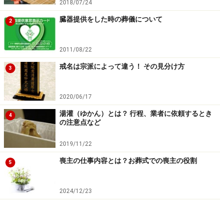
2018/07/24
臓器提供をした時の葬儀について
2
2011/08/22
戒名は宗派によって違う！ その見分け方
3
2020/06/17
湯灌（ゆかん）とは？ 行程、業者に依頼するとき
4
の注意点など
2019/11/22
喪主の仕事内容とは？お葬式での喪主の役割
5
2024/12/23