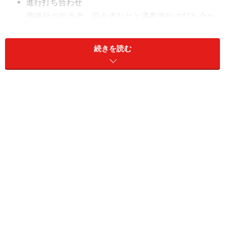
進行打ち合わせ
葬儀社の担当者、司会者などと通夜進行の打ち合わ
せをします。焼香のタイミングや作法についての確
認をしておきます。
続きを読む
僧侶へ挨拶
開式30分くらい前に僧侶が到着しますので、お布施
を持参し挨拶します。通夜進行についての打ち合わ
せは通常葬儀社が行います。
会葬礼状、返礼品の確認
会葬礼状は文字や表現方法に間違いがないかチェッ
クをします。返礼品や香典返しの品物のチェック、
渡し方について確認をします。