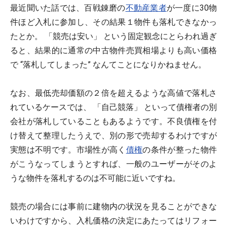
最近聞いた話では、百戦錬磨の
不動産業者
が一度に30物
件ほど入札に参加し、その結果１物件も落札できなかっ
たとか。 「競売は安い」 という固定観念にとらわれ過ぎ
ると、結果的に通常の中古物件売買相場よりも高い価格
で “落札してしまった” なんてことになりかねません。
なお、最低売却価額の２倍を超えるような高値で落札さ
れているケースでは、 「自己競落」 といって債権者の別
会社が落札していることもあるようです。不良債権を付
け替えて整理したうえで、別の形で売却するわけですが
実態は不明です。市場性が高く
債権
の条件が整った物件
がこうなってしまうとすれば、一般のユーザーがそのよ
うな物件を落札するのは不可能に近いですね。
競売の場合には事前に建物内の状況を見ることができな
いわけですから、入札価格の決定にあたってはリフォー