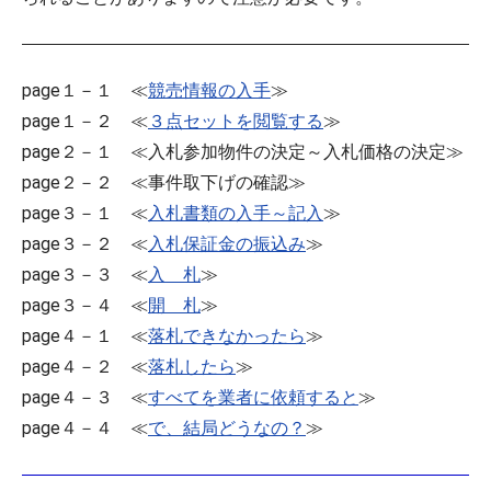
page１－１ ≪
競売情報の入手
≫
page１－２ ≪
３点セットを閲覧する
≫
page２－１ ≪入札参加物件の決定～入札価格の決定≫
page２－２ ≪事件取下げの確認≫
page３－１ ≪
入札書類の入手～記入
≫
page３－２ ≪
入札保証金の振込み
≫
page３－３ ≪
入 札
≫
page３－４ ≪
開 札
≫
page４－１ ≪
落札できなかったら
≫
page４－２ ≪
落札したら
≫
page４－３ ≪
すべてを業者に依頼すると
≫
page４－４ ≪
で、結局どうなの？
≫