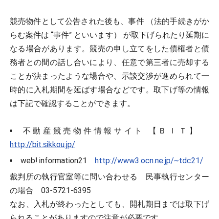
競売物件として公告された後も、事件 （法的手続きがか
らむ案件は “事件” といいます） が取下げられたり延期に
なる場合があります。競売の申し立てをした債権者と債
務者との間の話し合いにより、任意で第三者に売却する
ことが決まったような場合や、示談交渉が進められて一
時的に入札期間を延ばす場合などです。取下げ等の情報
は下記で確認することができます。
不動産競売物件情報サイト 【ＢＩＴ】
http://bit.sikkou.jp/
web! information21
http://www3.ocn.ne.jp/~tdc21/
裁判所の執行官室等に問い合わせる 民事執行センター
の場合 03-5721-6395
なお、入札が終わったとしても、開札期日までは取下げ
られることがありますので注意が必要です。