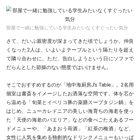
部屋で一緒に勉強している学生みたいなくすぐったい気分
さて、だいぶ親密度が深まってきた頃でしょうか。仲良
くなった2人は、いよいよテーブルという隔たりを超え
て隣り合わせに。ただ、告白しようという日にソファで
だらんとした節操のない態度ではいけません。
そこでおすすめするのが「地中海厨房J’s Table」。2名用
個室は書斎をイメージしたお洒落な空間です。体を芯か
ら温める「旬菜とイベリコ豚の薬膳スープタジン鍋」を
はじめ、ニューカレドニアの美しい海育ちの海老を使っ
た「天使の海老のパエリア」などの食べごたえあるフー
ドメニューや、「あまおう苺酒」「紅茶の梅酒」など、
女性に人気を集める独創的なドリンクメニューもいっぱ