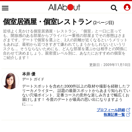
個室居酒屋・個室レストラン
(2ページ目)
近頃よく見かける個室居酒屋・レストラン。「個室」と一口に言って
も、開放感のある部屋からプライバシー重視の部屋までその形態はさま
ざまです。デートで個室を選ぶと、2人の距離が近くなるというメリット
もあれば、最初から近づきすぎて嫌われてしまうかもしれないというリ
スクも‥。そうならないためにも、どんな部屋を選ぶかは相手との関係に
合わせて決めましょう。親密度レベル別に、あなたにおすすめの個室を
ご紹介します！
更新日：
2009年11月10日
本井 優
デート ガイド
デートスポットを含めた2000件以上の取材や撮影を経験したフ
リーカメライター。 話題の最新スポットからあまり知られてい
ない穴場ポイント、定番コースの意外な楽しみ方まで幅広くお
届けします！ 今度のデートが最高の思い出になりますよう
に……。
プロフィール詳細
執筆記事一覧