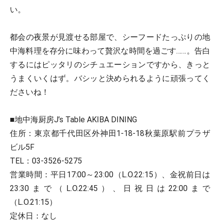
い。
都会の夜景が見渡せる部屋で、シーフードたっぷりの地
中海料理を存分に味わって贅沢な時間を過ごす……。告白
するにはピッタリのシチュエーションですから、きっと
うまくいくはず。バシッと決められるように頑張ってく
ださいね！
■地中海厨房J’s Table AKIBA DINING
住所：東京都千代田区外神田1-18-18秋葉原駅前プラザ
ビル5F
TEL：03-3526-5275
営業時間：平日17:00～23:00（L.O.22:15）、金祝前日は
23:30まで（L.O.22:45）、日祝日は22:00まで
（L.O.21:15）
定休日：なし