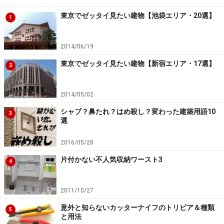
東京でゼッタイ見たい建物【池袋エリア・20選】
1
2014/06/19
東京でゼッタイ見たい建物【新宿エリア・17選】
2
2014/05/02
シャブ？鼻たれ？はめ殺し？変わった建築用語10
3
選
2016/05/28
片付かない不人気収納ワースト3
4
2011/10/27
意外と知らないカッターナイフのトリビア＆種類
5
と用法