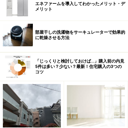
エネファームを導入してわかったメリット・デ
メリット
「えっ、これも100円なの？」 と軽く驚いたのが、グリ
部屋干しの洗濯物をサーキュレーターで効果的
ップつきのストップウォッチ。ラップタイム表示や時刻
に乾燥させる方法
表示、アラーム機能もあります。物件から最寄り駅など
へかかる時間を計るのに便利そうですね。腕時計だと、
「じっくりと検討しておけば…」購入前の内見
途中で立ち止まって周囲を観察したり家族と話をしたり
5件は多い？少ない？最新！住宅購入の3つの
しているうちに所要時間が分からなくなることもあるで
コツ
しょうが、ストップウォッチをうまく使えばその心配も
いりません。スポーツ競技に使えるほどの精度はないで
しょうが、徒歩時間の確認には十分です。
（中国製：税込105円）
≪
まだまだたくさんある、お役立ちグッズ・・・次ペー