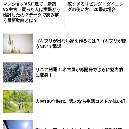
マンションVS戸建て 新築
広すぎるリビング・ダイニン
ジへ
≫
VS中古 買った人は実際どう
グの使い方。20畳の場合
検討したの？データで読み解
く最新動向とは？
「不動産売買」 ガイドのメールマガジン
（無料） は、
不動産に関する最新情報をはじめ、さまざまな話題を取
ゴキブリが出ない家を作るには？ゴキブリが嫌
り上げながら、毎月２回皆様へお届けしています。
う匂いで撃退
※記事内容は執筆時点のものです。最新の内容をご確認くださ
い。
リニア開通！ 名古屋が再開発でさらに魅力的
に変身！
次のページへ
1
/
3
人生100年時代。選ぶなら生活コストが低い町