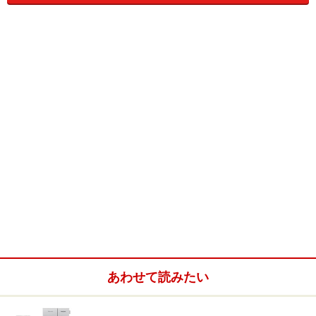
説明するまでもなく、バルコニーや窓、あるいは道路の
向きを確認することができます。物件を見学するときに
は忘れずに持っていきたいですね。100円ショップにあ
ったものは、指針がブレにくいオイル入り構造のもので
した。
（中国製：税込105円）
あわせて読みたい
■
ストップウォッチ