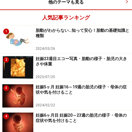
他のテーマも見る
人気記事ランキング
胎動がわからない…知って安心！胎動の基礎知識と
1
種類
2024/03/26
妊娠23週目エコー写真・胎動の様子・胎児の大き
2
さや体重
妊娠中期
2023/07/25
妊娠5ヶ月 妊娠16～19週の胎児の様子・母体の症
※記事内容は執筆時点のものです。最新の内容をご確認くださ
3
状や気を付けること
い。
※妊娠中の症状には個人差があります。記事内容は執筆者個人の
見解によるものであり、全ての方への有効性を保証するものでは
2024/02/22
ありません。体の不調を感じた場合は、適切な医療機関での受診
をおすすめいたします。当サイトで提供する情報に基づいて被っ
妊娠6ヶ月目 妊娠20～23週の胎児の様子・母体の
4
たいかなる損害についても、当社、各ガイド、その他当社と契約
症状や気を付けること
した情報提供者は一切の責任を負いかねます。