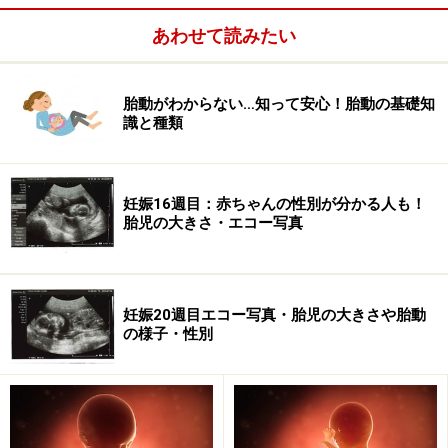
あわせて読みたい
パパだからできること
胎動によって、パパにも親の実感がわく時期。ママの体
胎動がわからない…知って安心！胎動の基礎知
識と種類
の変化が大きいので、妊娠初期の頃同様、家事はパパが
率先してやりましょう。また、ママが何をしてほしいの
かを察してあげることができるよう、パパも妊娠につい
妊娠16週目：赤ちゃんの性別が分かる人も！
て勉強しておきましょう。この時期は「安定期」と呼ば
胎児の大きさ・エコー写真
れますが、Ｈは正面で向き合って座る形の対面座位がベ
ター。ママのお腹を圧迫することもなく、挿入の深さも
コントロールできます。
妊娠20週目エコー写真・胎児の大きさや胎動
の様子・性別
この時期を楽しく乗り越えるには
自治体や病院で開いている母親学級・両親学級に参加し