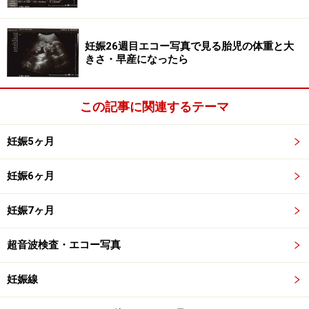
5ヶ月目くらいから胎動を感じ始めます。最初はピコっ
と瞬間的な動きですが、週数が経つにつれ動きも強くな
り「今のは足で蹴ったのかな、それとも手で押している
妊娠26週目エコー写真で見る胎児の体重と大
のかな」と想像を巡らすと楽しいものです。ママは胎動
きさ・早産になったら
を感じたらぜひパパに知らせてください。「2人の間に
できた命」を共有することでより絆が深まることでしょ
この記事に関連するテーマ
う。
妊娠5ヶ月
>> 関連記事
妊娠5ヶ月
妊娠6ヶ月
妊娠6ヶ月
妊娠7ヶ月
妊娠7ヶ月
超音波検査・エコー写真
>> 関連サイト
妊娠線