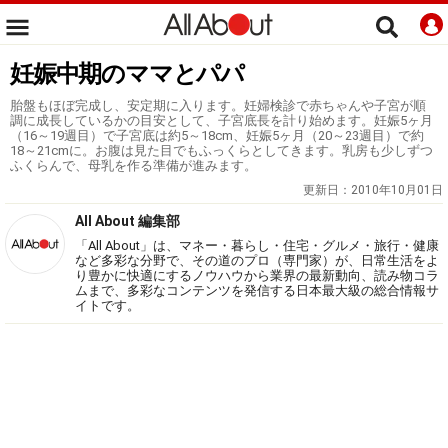
妊娠中期のママとパパ
胎盤もほぼ完成し、安定期に入ります。妊婦検診で赤ちゃんや子宮が順
調に成長しているかの目安として、子宮底長を計り始めます。妊娠5ヶ月
（16～19週目）で子宮底は約5～18cm、妊娠5ヶ月（20～23週目）で約
18～21cmに。お腹は見た目でもふっくらとしてきます。乳房も少しずつ
ふくらんで、母乳を作る準備が進みます。
更新日：
2010年10月01日
All About 編集部
「All About」は、マネー・暮らし・住宅・グルメ・旅行・健康
など多彩な分野で、その道のプロ（専門家）が、日常生活をよ
り豊かに快適にするノウハウから業界の最新動向、読み物コラ
ムまで、多彩なコンテンツを発信する日本最大級の総合情報サ
イトです。