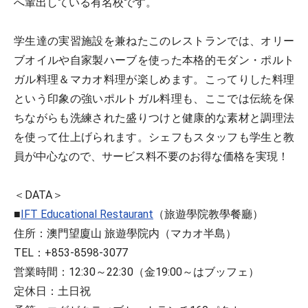
へ輩出している有名校です。
学生達の実習施設を兼ねたこのレストランでは、オリー
ブオイルや自家製ハーブを使った本格的モダン・ポルト
ガル料理＆マカオ料理が楽しめます。こってりした料理
という印象の強いポルトガル料理も、ここでは伝統を保
ちながらも洗練された盛りつけと健康的な素材と調理法
を使って仕上げられます。シェフもスタッフも学生と教
員が中心なので、サービス料不要のお得な価格を実現！
＜DATA＞
■
IFT Educational Restaurant
（旅遊學院教學餐廳）
住所：澳門望廈山 旅遊學院内（マカオ半島）
TEL：+853-8598-3077
営業時間：12:30～22:30（金19:00～はブッフェ）
定休日：土日祝