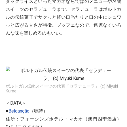
ダックライスといったマカオならではのメニューや名物
スイーツのセラデューラまで。セラデューラはポルトガ
ルの伝統菓子でサクっと軽い口当たりと口の中にシュワ
っと広がる甘さが特徴。ブッフェなので、遠慮なくいろ
んな味を楽しめるのもいい。
ポルトガル伝統スイーツの代表「セラデューラ」 (c) Miyuki
Kume
＜DATA＞
■
Belcanção
（鳴詩）
住所：フォーシンズホテル・マカオ（澳門四季酒店）
G/F（コタイ地区）