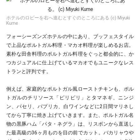
ホテルのロビーを右へ進むとすぐのところにある (c) Miyuki
Kume
フォーシーズンズホテルの中にあり、ブッフェスタイル
で上品なポルトガル料理・マカオ料理が楽しめるお店。
素朴な田舎料理のポルトガル料理をぐっと都会的に、か
つカジュアルに仕上げているマカオでもユニークなレス
トランと評判です。
例えば、家庭的なポルトガル風ローストチキンも、ポル
トガルのチリソース「ピリピリ」とタマネギ、ニンジ
ン、パセリ、パプリカ、白ワインなどに2日間マリネし
てから丁寧に焼き上げていきます。また、ポルトガル名
物の黒豚ハム「パタ・ネグラ」は、リスボンから直送し
た最高級の36ヶ月ものを目の前でカット。バカリャウや