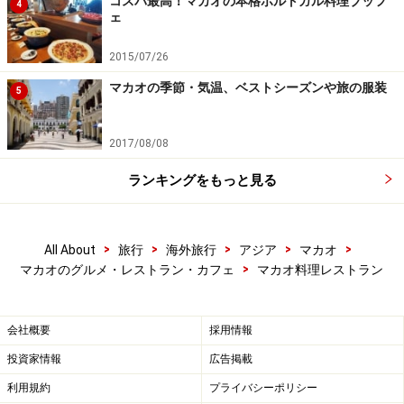
コスパ最高！マカオの本格ポルトガル料理ブッフ
4
ェ
2015/07/26
マカオの季節・気温、ベストシーズンや旅の服装
5
2017/08/08
ランキングをもっと見る
>
>
>
>
>
All About
旅行
海外旅行
アジア
マカオ
>
マカオのグルメ・レストラン・カフェ
マカオ料理レストラン
会社概要
採用情報
投資家情報
広告掲載
利用規約
プライバシーポリシー