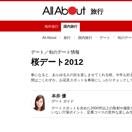
旅行
海外旅行
国内旅行
All About
旅行
国内旅行
デート
旬のデー
デート
／旬のデート情報
桜デート2012
春になると、あらゆる人の目を楽しませてくれる桜。今年も好
間はごくわずか。お花見スポットを事前にしっかりチェックし
本井 優
デート ガイド
デートスポットを含めた2000件以上の取材や撮
いない穴場ポイント、定番コースの意外な楽しみ方
に……。