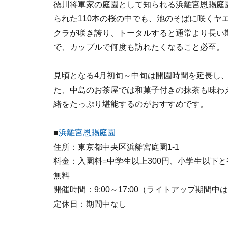
徳川将軍家の庭園として知られる浜離宮恩賜庭
られた110本の桜の中でも、池のそばに咲くヤ
クラが咲き誇り、トータルすると通常より長い
で、カップルで何度も訪れたくなること必至。
見頃となる4月初旬～中旬は開園時間を延長し、
た、中島のお茶屋では和菓子付きの抹茶も味わ
緒をたっぷり堪能するのがおすすめです。
■
浜離宮恩賜庭園
住所：東京都中央区浜離宮庭園1-1
料金：入園料=中学生以上300円、小学生以下
無料
開催時間：9:00～17:00（ライトアップ期間中
定休日：期間中なし