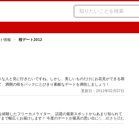
ト情報
桜デート2012
きな人と見に行きたいですね。しかし、美しいものだけにお花見ができる期
て、満開の桜をバックにとびきり素敵なデートを満悦しましょう！
更新日：2012年02月07日
影を経験したフリーカメライター。 話題の最新スポットからあまり知られて
まで幅広くお届けします！ 今度のデートが最高の思い出になりますよう
...続きを読む