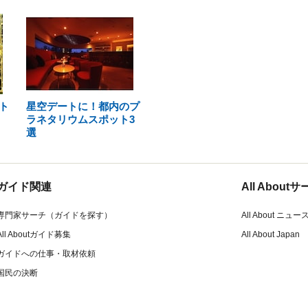
ト
星空デートに！都内のプ
ラネタリウムスポット3
選
ガイド関連
All Abou
専門家サーチ（ガイドを探す）
All About ニュー
All Aboutガイド募集
All About Japan
ガイドへの仕事・取材依頼
国民の決断