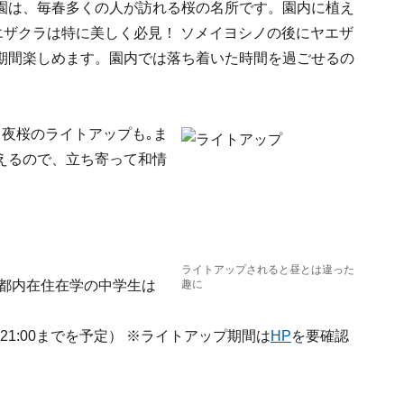
園は、毎春多くの人が訪れる桜の名所です。園内に植え
エザクラは特に美しく必見！ ソメイヨシノの後にヤエザ
期間楽しめます。園内では落ち着いた時間を過ごせるの
夜桜のライトアップも｡ま
えるので、立ち寄って和情
ライトアップされると昼とは違った
と都内在住在学の中学生は
趣に
は21:00までを予定） ※ライトアップ期間は
HP
を要確認