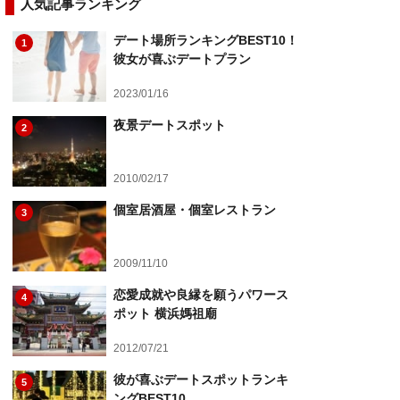
人気記事ランキング
デート場所ランキングBEST10！
1
彼女が喜ぶデートプラン
2023/01/16
夜景デートスポット
2
2010/02/17
個室居酒屋・個室レストラン
3
2009/11/10
恋愛成就や良縁を願うパワース
4
ポット 横浜媽祖廟
2012/07/21
彼が喜ぶデートスポットランキ
5
ングBEST10