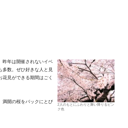
。昨年は開催されないイベ
も多数。ぜひ好きな人と見
お花見ができる期間はごく
、満開の桜をバックにとび
2人のもとにふわりと舞い降りるピン
ク色