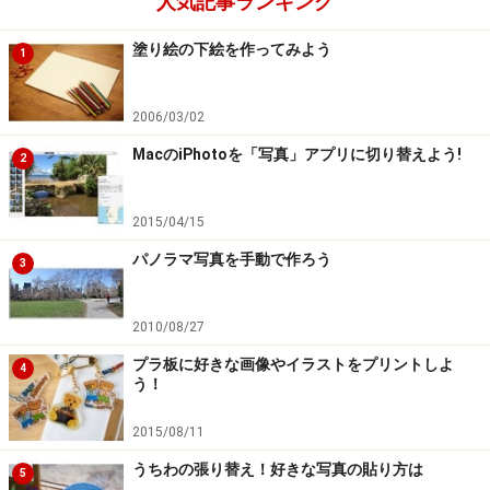
人気記事ランキング
塗り絵の下絵を作ってみよう
1
2006/03/02
MacのiPhotoを「写真」アプリに切り替えよう!
2
2015/04/15
パノラマ写真を手動で作ろう
3
2010/08/27
プラ板に好きな画像やイラストをプリントしよ
4
う！
2015/08/11
うちわの張り替え！好きな写真の貼り方は
5