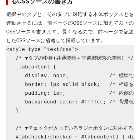
るCSSソースの書き方
選択中のタブと、そのタブに対応する本体ボックスとを
連動させるには、前ページのCSSソースに加えて以下の
CSSソースを書きます。長くなるので、前ページで記述
したCSSソースは省略して掲載しています。
<style type="text/css">

   /* ▼タブの中身(共通装飾＋非選択状態の装飾) */

   .tabcontent {

      display: none;             /* 標準
      border: 1px solid black;   /* 枠
      padding: 1em;              /* 内側の余
      background-color: #ffffcc; /*
   }

   /* ▼チェックが入っているラジオボタンに対応するタブ
   #tabcheck1:checked ~ #tabcontent1 { disp