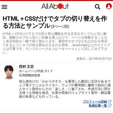
HTML＋CSSだけでタブの切り替えを作
る方法とサンプル
(3ページ目)
HTML＋CSSだけでタブの切り替え機能を作る方法をサンプルと共に解
説。複数のタブから見たい対象を選ぶだけで、ページを移動することな
く表示内容が一瞬で切り替わります。選択中のタブがどれなのかを明示
できるようにタブの色を変化させるのも簡単。JavaScriptなどのスクリプ
トは不要です。サンプルソースをコピー＆ペーストして試してみて下さ
い。
更新日：
2019年02月15日
西村 文宏
ホームページ作成 ガイド
応用情報技術者
初心者向けの「わかりやすさ」を重視した解説に定評があるウ
ェブ系テクニカルライター。ウェブの黎明期に趣味で始めた個
人サイト製作からその「楽しさ」に魅了され、作成方法に関す
る様々な情報を発信。企業や団体のウェブサイト製作・解説書
籍の執筆なども行っている。
プロフィール詳細
執筆記事一覧