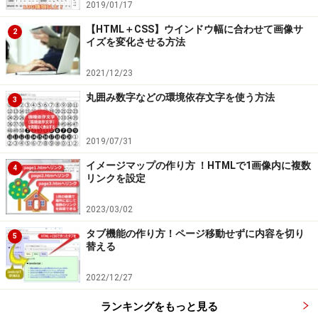
2019/01/17
【HTML＋CSS】ウインドウ幅に合わせて画像サ
2
イズを変化させる方法
2021/12/23
丸囲み数字などの環境依存文字を使う方法
3
2019/07/31
イメージマップの作り方 ！HTMLで1画像内に複数
4
リンクを設定
2023/03/02
タブ機能の作り方！ページ移動せずに内容を切り
5
替える
2022/12/27
ランキングをもっと見る