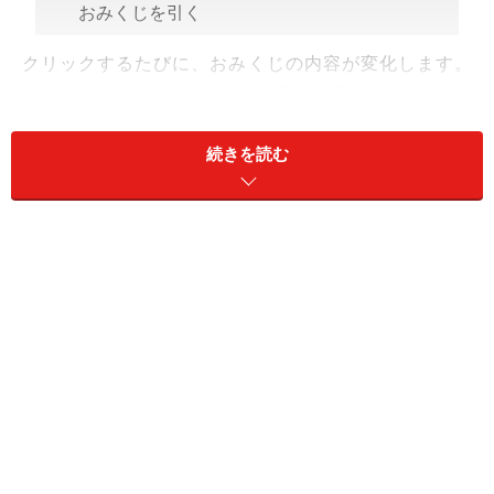
クリックするたびに、おみくじの内容が変化します。
（種類が少ないので、たまたま同じ内容が連続して表示
されることもあります。）
続きを読む
以下のように、ボタンを1回しかクリックできないよう
にしても良いでしょう。
？？
＊＊＊
今回は上記のように、ページを移動せず、新規ウインド
ウも開かずに、ページ内の表示を動的に変化させる方法