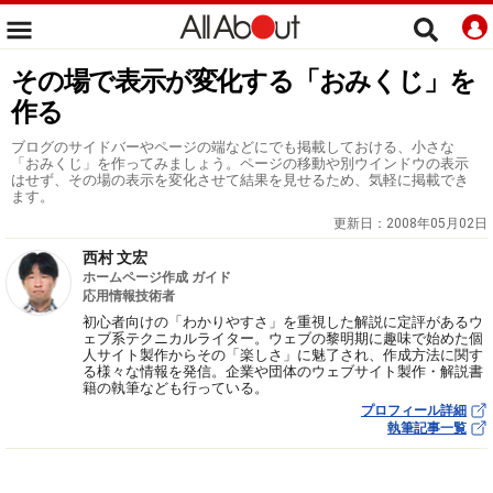
その場で表示が変化する「おみくじ」を
作る
ブログのサイドバーやページの端などにでも掲載しておける、小さな
「おみくじ」を作ってみましょう。ページの移動や別ウインドウの表示
はせず、その場の表示を変化させて結果を見せるため、気軽に掲載でき
ます。
更新日：
2008年05月02日
西村 文宏
ホームページ作成 ガイド
応用情報技術者
初心者向けの「わかりやすさ」を重視した解説に定評があるウ
ェブ系テクニカルライター。ウェブの黎明期に趣味で始めた個
人サイト製作からその「楽しさ」に魅了され、作成方法に関す
る様々な情報を発信。企業や団体のウェブサイト製作・解説書
籍の執筆なども行っている。
プロフィール詳細
執筆記事一覧