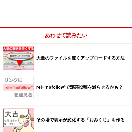
を使って、小さな「おみくじ」を作る方法をご紹介いた
します。
【目次】
[Step.1]
HTMLを書く
(P.2)
あわせて読みたい
[Step.2]
JavaScriptを書く
(P.3～4)
[Step.3]
スタイルシートでデザインする
(P.5)
[Step.4]
補足・ソースのまとめ
(P.6～7)
大量のファイルを速くアップロードする方法
※記事内容は執筆時点のものです。最新の内容をご確認くださ
い。
※OSやアプリ、ソフトのバージョンによっては画面表示、操作方
法が異なる可能性があります。
rel="nofollow"で迷惑投稿を減らせるかも？
次のページへ
1
/
7
その場で表示が変化する「おみくじ」を作る