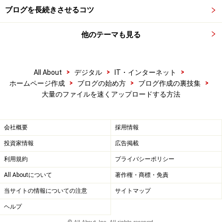
す。
ブログを長続きさせるコツ
他のテーマも見る
unzipコマンドを使って圧縮ファイルを展開
unzipコマンドの使い方は簡単で、「unzip」の後に半角ス
ペースを1つ打ち、展開したい圧縮ファイル名（ZIPファ
>
>
>
All About
デジタル
IT・インターネット
>
>
>
イル名）を入力するだけです。 例えば、圧縮ファイル名
ホームページ作成
ブログの始め方
ブログ作成の裏技集
大量のファイルを速くアップロードする方法
が「 MT-4_24-ja.zip 」なら、
と入力するだけです。
会社概要
採用情報
[Enter]キーを押せば、すぐに展開処理が行われます。
投資家情報
広告掲載
利用規約
プライバシーポリシー
圧縮ファイルをサーバ上で展開
All Aboutについて
著作権・商標・免責
この方法なら、あっという間に展開できます。つまりこ
当サイトの情報についての注意
サイトマップ
れで、アップロード完了です。 ディレクトリ（フォル
ヘルプ
ダ）構成もそのまま維持された状態で展開されます。 フ