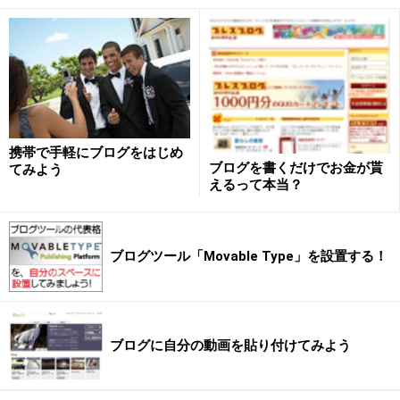
※無料スペースではまず無理です。レンタルサーバでも無理なものも
あります。
携帯で手軽にブログをはじめ
ブログを書くだけでお金が貰
てみよう
圧縮状態でアップロードすれば1ファイルで
えるって本当？
済む
アップロードしたい全ファイルをZIP形式で圧縮すれ
ブログツール「Movable Type」を設置する！
ば、アップロードするファイルは1つだけで済みます。
また、圧縮されているため全体の容量も小さくなり、フ
ァイル自体の転送にかかる時間も短くなります。 このフ
ァイル1つをアップロードするだけなら、数千個のファ
ブログに自分の動画を貼り付けてみよう
イルを個別にアップロードするよりも時間はかかりませ
んし、 一部のファイルだけに転送エラーが発生するよう