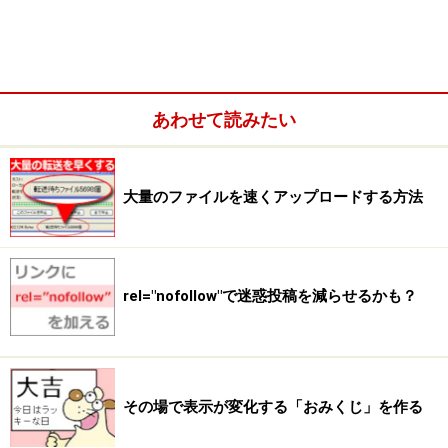
そんなときは、すべてのファイルを単一のZIPファイル
に圧縮してアップロードし、サーバ上で展開（解凍）す
ると早く済みます。
※最初からZIP形式で圧縮して配布されているツールをセットアップす
る場合は、自分のPC上では展開せずに（配布されている）圧縮ファイ
あわせて読みたい
ルのままアップロードすれば良いでしょう。
（注）この方法は、TelnetやSSHを使ってサーバにログ
大量のファイルを速くアップロードする方法
インできるサービスが提供されているウェブサーバでな
いと使えません。
rel="nofollow"で迷惑投稿を減らせるかも？
その場で表示が変化する「おみくじ」を作る