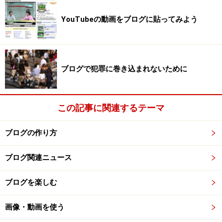
なこともありません。
YouTubeの動画をブログに貼ってみよう
なお、Windows上でファイルやフォルダをZIP形式に圧
縮するには、下図のように圧縮したいファイルやフォル
ダを選択した上で右クリックし、「送る」→「圧縮(zip
形式)フォルダ」メニューをクリックします。 すると、
ブログで犯罪に巻き込まれないために
ZIP形式のファイルが生成されます。
この記事に関連するテーマ
Windows上で圧縮ファイル(ZIP形式)を作る場合
（WindowsXPの例）
ブログの作り方
サーバにログインして unzipコマンドで展開
ブログ関連ニュース
ZIPファイルをFTPソフトなどでサーバにアップロード
ブログを楽しむ
したら、「TeraTerm Pro」などの通信ソフトを使ってサ
ーバにログインします。 そこで「unzip」コマンドを使
画像・動画を使う
い、先ほどアップロードしたZIPファイルを展開しま