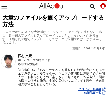
大量のファイルを速くアップロードする
方法
ブログやCMSのような大規模なツールをセットアップする場合など、数
百・数千個のファイルをアップロードしないといけないことがありま
す。圧縮した状態でアップロードしてサーバで展開すれば、かなり早く
済みます。
更新日：
2009年03月13日
西村 文宏
ホームページ作成 ガイド
応用情報技術者
初心者向けの「わかりやすさ」を重視した解説に定評があるウ
ェブ系テクニカルライター。ウェブの黎明期に趣味で始めた個
人サイト製作からその「楽しさ」に魅了され、作成方法に関す
る様々な情報を発信。企業や団体のウェブサイト製作・解説書
籍の執筆なども行っている。
プロフィール詳細
執筆記事一覧