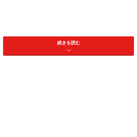
続きを読む
途中でエラーが出ると面倒
また、何らかの事情で数個のファイルだけアップロード
時にエラーが発生した場合、アップロードできなかった
ファイルを後から個別にアップロードするのも面倒で
す。