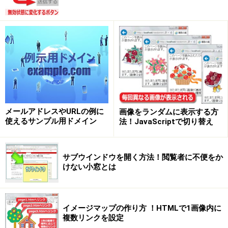
見出しセルの作り方
table内をヘッダ・本体・フッタに分けて装飾する方
法
table内側には細い罫線を引き、table外側には太い
罫線を引く方法
table内に斜線を引く方法
table内にある複数のセルを結合する方法
メールアドレスやURLの例に
画像をランダムに表示する方
tableにキャプション(表題)を付ける方法
使えるサンプル用ドメイン
法！JavaScriptで切り替え
tableタグを使わないテーブルレイアウト
table関連要素を駆使する書き方いろいろ
サブウインドウを開く方法！閲覧者に不便をか
けない小窓とは
HTML5で表を作るtable関連タグの意味と書
イメージマップの作り方 ！HTMLで1画像内に
き方の基礎
複数リンクを設定