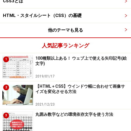
CSS3とは
ースの太字部分。
セル1つを、
<td>
タグと
</td>
タグで囲む。
HTML・スタイルシート（CSS）の基礎
セルの中身は、<td>～</td>の内側に書く。
他のテーマも見る
この記述例では3行×3列の表を作っていますから、tr要素
人気記事ランキング
(＝<tr>タグ～</tr>タグ)は計3個あり、tr要素に含まれる
td要素(＝<td>タグ～</td>タグ)も3個ずつの計9個ありま
100種類以上ある！ ウェブ上で使える矢印記号(絵
1
文字)
す。行列の必要数に応じて増減させれば、自由な行数×列
数の表が作れます。
2019/01/17
【HTML＋CSS】ウインドウ幅に合わせて画像サ
2
■
HTMLでは表の構造を作るだけ
イズを変化させる方法
上記のHTMLソースで表の構造は作れますが、その
2021/12/23
HTMLをブラウザで表示しても下図のようにしか見えま
丸囲み数字などの環境依存文字を使う方法
せん。何も装飾を加えていない段階では、表の罫線すら
3
も描画されないからです。