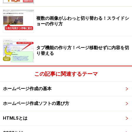
シンプルな3行×3列の表を作るHTMLソースは下記の通り
です。使っているタグは、表全体を作るtable、行を作る
複数の画像がふわっと切り替わる！スライドシ
tr、セルを作るtdの3つだけです。
ョーの作り方
<table>

<tr>
<td>A1</td><td>B1</td><td>C1</td>
</
<tr>
<td>A2</td><td>B2</td><td>C2</td>
</
タブ機能の作り方！ページ移動せずに内容を切
り替える
<tr>
<td>A3</td><td>B3</td><td>C3</td>
</
表を作るHTMLソースは一見すると複雑に感じられるか
この記事に関連するテーマ
もしれません。しかし、上記のHTMLソースに書いてい
る内容は主に以下の4点です。構造さえ分かれば、とて
ホームページ作成の基本
も簡単です。
ホームページ作成ソフトの選び方
表の全体を、
<table>
タグと
</table>
タグで囲む。
HTML5とは
1行の全体を、
<tr>
タグと
</tr>
タグで囲む。※上記ソ