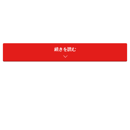
HTMLでは3種類の要素さえ書けば、最低限の表が作れる：
続きを読む
(1)表全体を作るtableタグ、(2)列を作るtrタグ、(3)セル1つ1
つを作るtdタグ
本記事では、table関連タグの簡単な使い方と、CSSを使
って罫線を引いたり見やすい余白を確保したりする装飾
方法など、HTML5＋CSS3で表を作る基本をざっとご紹
介いたします。
【本記事の目次】
基本：
HTML5で表を作るtable関連タグの意味と書