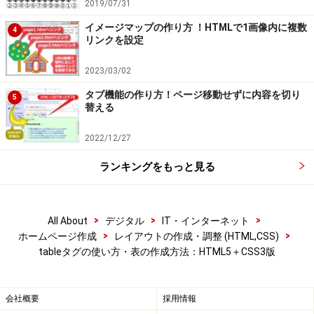
2019/07/31
イメージマップの作り方 ！HTMLで1画像内に複数
4
リンクを設定
2023/03/02
tableタグ等を使ってHTMLで表を作成しただけでは、罫線や
余白などの装飾がないため、表らしくは見えない
タブ機能の作り方！ページ移動せずに内容を切り
5
替える
罫線が描画されないだけでなく、各セルの内部には余白
2022/12/27
もないため隣接セルがほぼぴったり連続してしまい、か
ランキングをもっと見る
なり見づらくなっています。HTMLはあくまでも表の構
造を作るだけなので、見やすく表示するためにはCSSで
装飾を加える必要があります。
>
>
>
All About
デジタル
IT・インターネット
>
>
ホームページ作成
レイアウトの作成・調整 (HTML,CSS)
tableタグの使い方・表の作成方法：HTML5＋CSS3版
CSS3で表を装飾する基礎：border-
会社概要
採用情報
collapse、border、padding