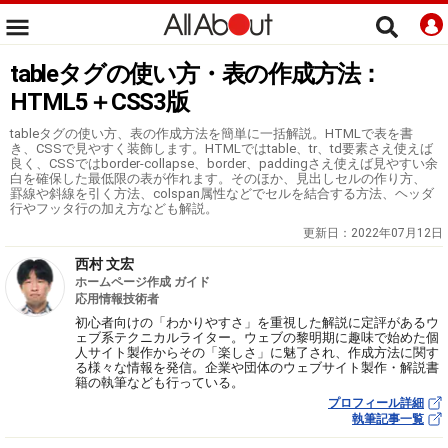
tableタグの使い方・表の作成方法：
HTML5＋CSS3版
tableタグの使い方、表の作成方法を簡単に一括解説。HTMLで表を書
き、CSSで見やすく装飾します。HTMLではtable、tr、td要素さえ使えば
良く、CSSではborder-collapse、border、paddingさえ使えば見やすい余
白を確保した最低限の表が作れます。そのほか、見出しセルの作り方、
罫線や斜線を引く方法、colspan属性などでセルを結合する方法、ヘッダ
行やフッタ行の加え方なども解説。
更新日：
2022年07月12日
西村 文宏
ホームページ作成 ガイド
応用情報技術者
初心者向けの「わかりやすさ」を重視した解説に定評があるウ
ェブ系テクニカルライター。ウェブの黎明期に趣味で始めた個
人サイト製作からその「楽しさ」に魅了され、作成方法に関す
る様々な情報を発信。企業や団体のウェブサイト製作・解説書
籍の執筆なども行っている。
プロフィール詳細
執筆記事一覧