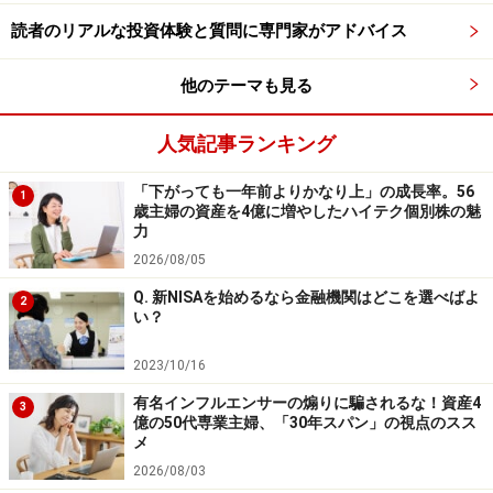
読者のリアルな投資体験と質問に専門家がアドバイス
他のテーマも見る
人気記事ランキング
「下がっても一年前よりかなり上」の成長率。56
1
歳主婦の資産を4億に増やしたハイテク個別株の魅
力
2026/08/05
Q. 新NISAを始めるなら金融機関はどこを選べばよ
2
い？
2023/10/16
有名インフルエンサーの煽りに騙されるな！資産4
3
億の50代専業主婦、「30年スパン」の視点のスス
メ
2026/08/03