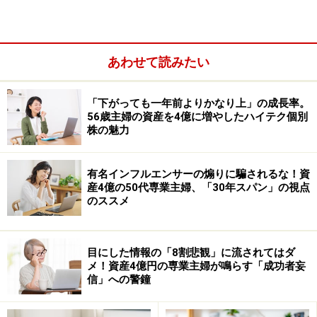
次のページへ
1
/
2
あわせて読みたい
「下がっても一年前よりかなり上」の成長率。
56歳主婦の資産を4億に増やしたハイテク個別
株の魅力
有名インフルエンサーの煽りに騙されるな！資
産4億の50代専業主婦、「30年スパン」の視点
のススメ
目にした情報の「8割悲観」に流されてはダ
メ！資産4億円の専業主婦が鳴らす「成功者妄
信」への警鐘