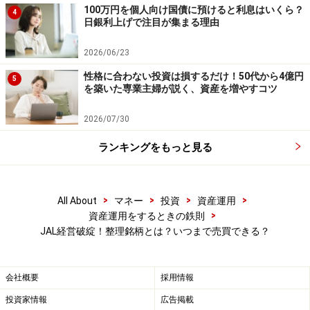
100万円を個人向け国債に預けると利息はいくら？
4
日銀利上げで注目が集まる理由
2026/06/23
性格に合わない投資は損するだけ！50代から4億円
5
を築いた専業主婦が説く、資産を増やすコツ
2026/07/30
ランキングをもっと見る
>
>
>
>
All About
マネー
投資
資産運用
>
資産運用をするときの鉄則
JAL経営破綻！整理銘柄とは？いつまで売買できる？
会社概要
採用情報
投資家情報
広告掲載