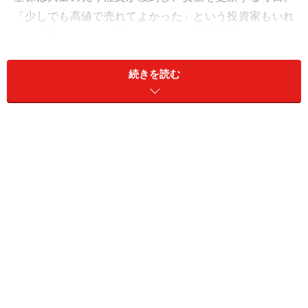
「少しでも高値で売れてよかった」という投資家もいれ
ば、「売りたいのに売れない」という投資家もいること
でしょう。
続きを読む
日本航空株は現在、整理銘柄に指定され、2月20日に上
場廃止となることが決まりました。整理銘柄について、
今後の流れを追いながら次のページで解説していきま
す。
※記事内容は執筆時点のものです。最新の内容をご確認くださ
い。
本記事の内容は一般的な情報提供を目的としており、特定の金融
商品や投資行動を推奨するものではありません。
投資や資産運用に関する最終的なご判断はご自身の責任において
行ってください。
掲載情報の正確性・完全性については十分に配慮しております
が、その内容を保証するものではなく、これに基づく損失・損害
などについて当社は一切の責任を負いません。
最新の情報や詳細については、必ず各金融機関やサービス提供者
の公式情報をご確認ください。