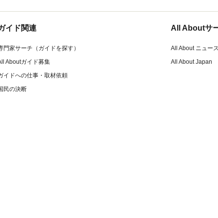
ガイド関連
All Abou
専門家サーチ（ガイドを探す）
All About ニュー
All Aboutガイド募集
All About Japan
ガイドへの仕事・取材依頼
国民の決断