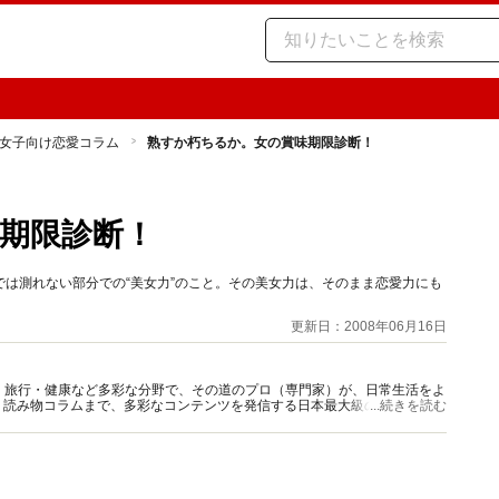
女子向け恋愛コラム
熟すか朽ちるか。女の賞味期限診断！
期限診断！
は測れない部分での“美女力”のこと。その美女力は、そのまま恋愛力にも
更新日：2008年06月16日
グルメ・旅行・健康など多彩な分野で、その道のプロ（専門家）が、日常生活をよ
、読み物コラムまで、多彩なコンテンツを発信する日本最大級の総合情報サ
...続きを読む