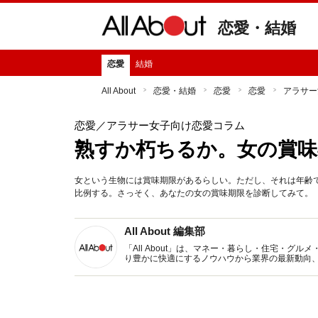
恋愛・結婚
恋愛
結婚
All About
恋愛・結婚
恋愛
恋愛
アラサー
恋愛
／アラサー女子向け恋愛コラム
熟すか朽ちるか。女の賞味
女という生物には賞味期限があるらしい。ただし、それは年齢で
比例する。さっそく、あなたの女の賞味期限を診断してみて。
All About 編集部
「All About」は、マネー・暮らし・住宅・
り豊かに快適にするノウハウから業界の最新動向
イトです。