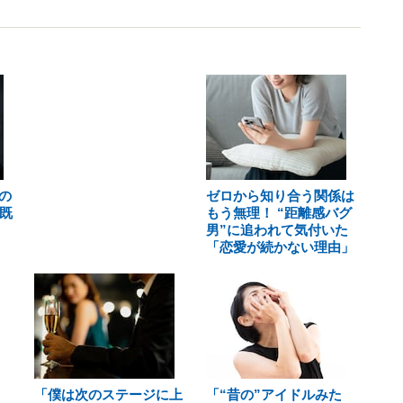
の
ゼロから知り合う関係は
既
もう無理！ “距離感バグ
男”に追われて気付いた
「恋愛が続かない理由」
「僕は次のステージに上
「“昔の”アイドルみた