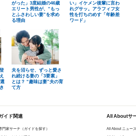
がった」3度結婚の46歳
い」イケメン後輩に言わ
エリート男性が、“もっ
れグサッ。アラフィフ女
とふさわしい妻”を求め
性を打ちのめす「年齢差
る理由
ワード」
登
夫を沼らせ、ずっと愛さ
え
れ続ける妻の「3要素」
を選
とは？ “趣味は妻”夫の育
き
て方
ガイド関連
All Abou
専門家サーチ（ガイドを探す）
All About ニュー