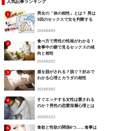
人気記事ランキング
男女の「体の相性」とは？ 男は
1
3回のセックスで女を判断する
2024/04/05
食べ方で男性の性格がわかる！
2
食事中の癖で見るセックスの傾
向と相性
2024/02/22
服を脱がされる？脱ぐ？好みで
3
わかる心理とカラダの相性
2024/03/02
すぐエッチする女性は愛される
4
のか？男性の恋愛深層心理とは
2025/01/13
食欲と性欲の関係6つ……食事は
5