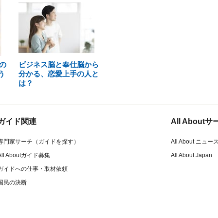
の
ビジネス脳と奉仕脳から
う
分かる、恋愛上手の人と
は？
ガイド関連
All Abou
専門家サーチ（ガイドを探す）
All About ニュー
All Aboutガイド募集
All About Japan
ガイドへの仕事・取材依頼
国民の決断