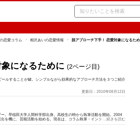
の恋愛コラム
相沢あいの恋愛情報
脱アプローチ下手！ 恋愛対象になるた
対象になるために
(2ページ目)
ピールすることが鍵。シンプルながら効果的なアプローチ方法を３つご紹介
更新日：2010年08月12日
ー。早稲田大学人間科学部出身。高校生の時から執筆活動を開始。2004
選出を機に、芸能活動を始める。現在は、コラム執筆・インタビュー原稿作
...続きを読む
ポーターとしても活動中。