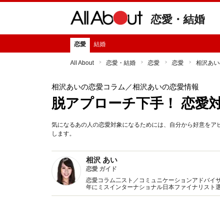
恋愛・結婚
恋愛
結婚
All About
恋愛・結婚
恋愛
恋愛
相沢あい
相沢あいの恋愛コラム
／相沢あいの恋愛情報
脱アプローチ下手！ 恋愛
気になるあの人の恋愛対象になるためには、自分から好意をア
します。
相沢 あい
恋愛 ガイド
恋愛コラム二スト／コミュニケーションアドバイザ
年にミスインターナショナル日本ファイナリスト
成などを行うライターや、広告やWEBの制作、レ