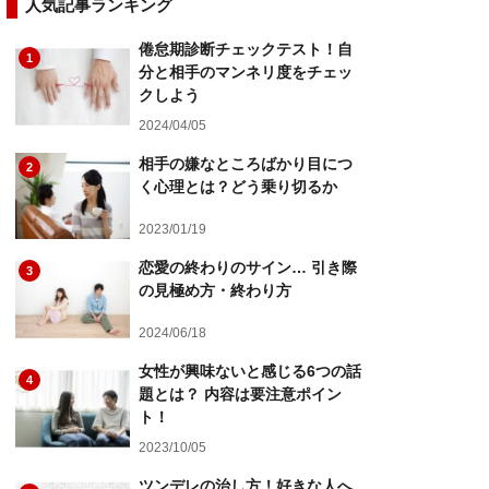
人気記事ランキング
倦怠期診断チェックテスト！自
1
分と相手のマンネリ度をチェッ
クしよう
2024/04/05
相手の嫌なところばかり目につ
2
く心理とは？どう乗り切るか
2023/01/19
恋愛の終わりのサイン… 引き際
3
の見極め方・終わり方
2024/06/18
女性が興味ないと感じる6つの話
4
題とは？ 内容は要注意ポイン
ト！
2023/10/05
ツンデレの治し方！好きな人へ