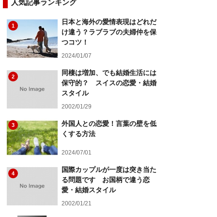
人気記事ランキング
日本と海外の愛情表現はどれだ
1
け違う？ラブラブの夫婦仲を保
つコツ！
2024/01/07
同棲は増加、でも結婚生活には
2
保守的？ スイスの恋愛・結婚
スタイル
2002/01/29
外国人との恋愛！言葉の壁を低
3
くする方法
2024/07/01
国際カップルが一度は突き当た
4
る問題です お国柄で違う恋
愛・結婚スタイル
2002/01/21