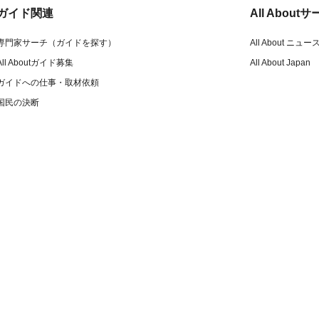
ガイド関連
All Abou
専門家サーチ（ガイドを探す）
All About ニュー
All Aboutガイド募集
All About Japan
ガイドへの仕事・取材依頼
国民の決断