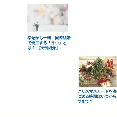
幸せから一転、国際結婚
で発症する「うつ」と
は？ 【実例紹介】
クリスマスカードを海
に送る時期はいつから
つまで？