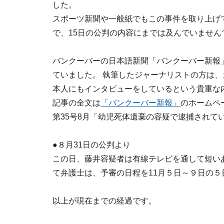
した。
スポーツ新聞や一般紙でもこの事件を取り上げ
で、15日の公判の内容にまでは及んでいません
バンクーバーの日本語新聞「バンクーバー新報
ていました。 執筆したジャーナリストの方は
本人にもインタビューをしているという貴重な
記事の全文は
「バンクーバー新報」
のホームペ
第35号8月「幼児死体遺棄の容疑で逮捕されて
●８月31日の公判より
この日、藤井容疑者は有線テレビを通して短い
て弁護士は、予審の日程を11月５日～９日の
以上が現在までの経過です。