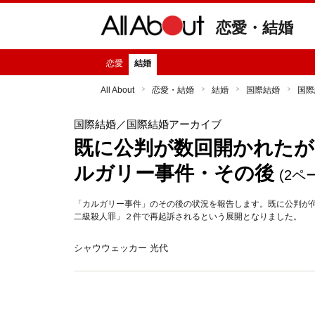
恋愛・結婚
恋愛
結婚
All About
恋愛・結婚
結婚
国際結婚
国際
国際結婚
／国際結婚アーカイブ
既に公判が数回開かれたが
ルガリー事件・その後
(2ペ
「カルガリー事件」のその後の状況を報告します。既に公判が
二級殺人罪」２件で再起訴されるという展開となりました。
シャウウェッカー 光代