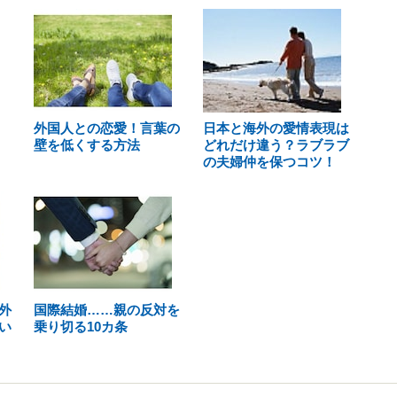
外国人との恋愛！言葉の
日本と海外の愛情表現は
壁を低くする方法
どれだけ違う？ラブラブ
の夫婦仲を保つコツ！
外
国際結婚……親の反対を
い
乗り切る10カ条