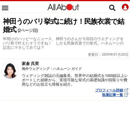
神田うのバリ挙式に続け！民族衣裳で結
婚式
(2ページ目)
年明けのハッピーなニュース、神田うのさんが５回目のウエディングを
バリ島で叶えたそうですね！ しかも民族衣裳での挙式。ハネムーンの
記念にマネしてみては？
更新日：
2009年01月20日
家倉 呉実
海外ウェディング・ハネムーン ガイド
ウェディング雑誌の元編集長。世界中の結婚式を1000組以上レ
ポートした経験から、実現可能な挙式の基礎知識や段取りや費
用などのお役立ち情報を紹介。
プロフィール詳細
執筆記事一覧