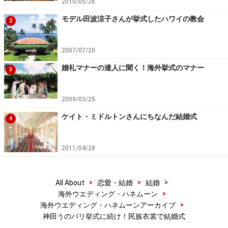
2010/05/26
モデル田波涼子さんが挙式したハワイの教会
2
2007/07/20
婚礼マナーの達人に聞く！海外挙式のマナー
3
2009/03/25
ケイト・ミドルトンさんにちなんだ結婚式
4
2011/04/28
>
>
>
All About
恋愛・結婚
結婚
>
海外ウエディング・ハネムーン
>
海外ウエディング・ハネムーンアーカイブ
神田うのバリ挙式に続け！民族衣裳で結婚式