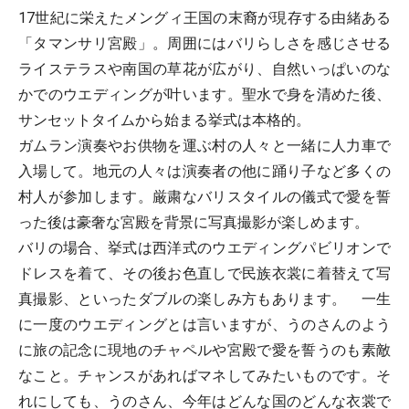
17世紀に栄えたメングィ王国の末裔が現存する由緒ある
「タマンサリ宮殿」。周囲にはバリらしさを感じさせる
ライステラスや南国の草花が広がり、自然いっぱいのな
かでのウエディングが叶います。聖水で身を清めた後、
サンセットタイムから始まる挙式は本格的。
ガムラン演奏やお供物を運ぶ村の人々と一緒に人力車で
入場して。地元の人々は演奏者の他に踊り子など多くの
村人が参加します。厳粛なバリスタイルの儀式で愛を誓
った後は豪奢な宮殿を背景に写真撮影が楽しめます。
バリの場合、挙式は西洋式のウエディングパビリオンで
ドレスを着て、その後お色直しで民族衣裳に着替えて写
真撮影、といったダブルの楽しみ方もあります。 一生
に一度のウエディングとは言いますが、うのさんのよう
に旅の記念に現地のチャペルや宮殿で愛を誓うのも素敵
なこと。チャンスがあればマネしてみたいものです。そ
れにしても、うのさん、今年はどんな国のどんな衣裳で