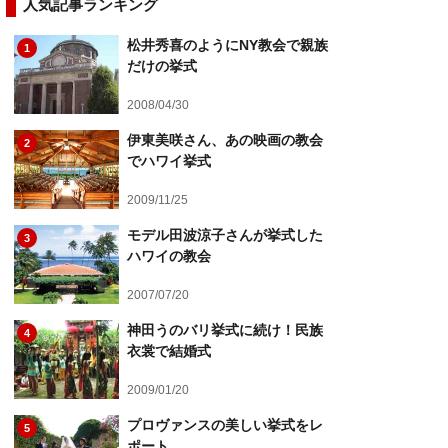
人気記事ランキング
松井秀喜のようにNY教会で親族
1
だけの挙式
2008/04/30
伊東美咲さん、あの映画の教会
2
でハワイ挙式
2009/11/25
モデル田波涼子さんが挙式した
3
ハワイの教会
2007/07/20
神田うのバリ挙式に続け！民族
4
衣裳で結婚式
2009/01/20
プロヴァンスの美しい挙式をレ
5
ポート