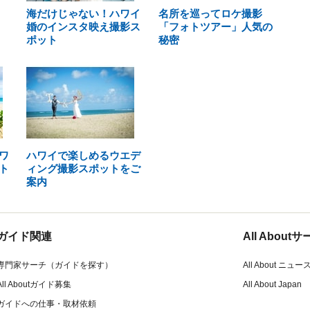
海だけじゃない！ハワイ
名所を巡ってロケ撮影
婚のインスタ映え撮影ス
「フォトツアー」人気の
ポット
秘密
ワ
ハワイで楽しめるウエデ
ト
ィング撮影スポットをご
案内
ガイド関連
All Abou
専門家サーチ（ガイドを探す）
All About ニュー
All Aboutガイド募集
All About Japan
ガイドへの仕事・取材依頼