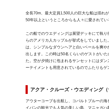
全長70m、最大定員1,500人の巨大な船は揺
50年以上というところからも人々に愛されてい
この船でのウエディングは展望デッキにて執り
らのアメリカ人カップルが挙式をしていました
は、シンプルなダウンヘアと白いベールを爽や
出します。この時は50名くらいのゲストがい
た。空が夕焼けに包まれるサンセットにはダン
ーテイメントも用意されているのでふたりもゲ
アクア・クルーズ・ウエディング（
アウターコーブを出航し、コバルトブルーの海
イパンの観光でも人気の美しい島、マニャガハ