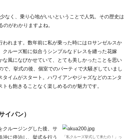
れが少なく、乗り心地がいいということで人気。その歴史は
るのがわかりますよね。
行われます。数年前に私が乗った時にはロサンゼルスか
。クルーズ船に似合うシンプルなドレスを纏った花嫁
かな風になびかせていて、とても美しかったことを思い
たので、挙式の後、個室でのパーティで大騒ぎしていまし
スタイムがスタート。ハワイアンやジャズなどのエンタ
ストも飽きることなく楽しめるのが魅力です。
サイパン）
をクルージングした後、サ
島沖に停泊し、挙式を行う
「私クルーズ挙式して来たの！」っ