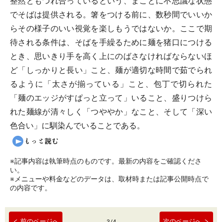
整然ともつれ合っているという、まことに不思議な状態
でそばは提供される。箸をつける前に、数秒間でいいか
らその様子のいい視覚を楽しもうではないか。ここで期
待される条件は、そばを手繰るために麺を猪口につける
とき、思いきり手を高く上にのばさなければならないほ
ど「しっかりと長い」こと、麺が適切な時間で茹でられ
るように「太さが揃っている」こと、包丁で切られた
「麺のエッジがすぱっと立って」いること、盛りつけら
れた麺線が清々しく「つややか」なこと、そして「深い
色合い」に馴染んでいることである。
※記事内容は執筆時点のものです。最新の内容をご確認くださ
い。
※メニューや料金などのデータは、取材時または記事公開時点で
の内容です。
前のページへ
次のページへ
3
/
4