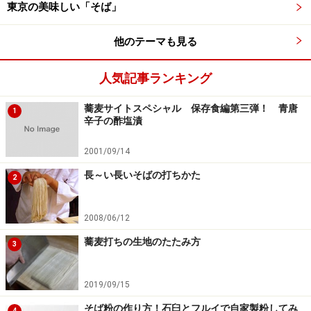
東京の美味しい「そば」
他のテーマも見る
人気記事ランキング
蕎麦サイトスペシャル 保存食編第三弾！ 青唐
1
辛子の酢塩漬
2001/09/14
長～い長いそばの打ちかた
2
2008/06/12
蕎麦打ちの生地のたたみ方
3
2019/09/15
そば粉の作り方！石臼とフルイで自家製粉してみ
4