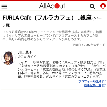
FURLA Cafe（フルラカフェ）…銀座
(4ペー
ジ目)
フルラ銀座店は2006年のリニューアルで世界最大規模の旗艦店に。地階
にはイタリアの老舗コーヒーブランドがプロデュースするカフェが誕
生。美しい店内を眺めながらカフェタイムが楽しめます。
更新日：
2007年02月21日
川口 葉子
カフェ ガイド
ライター、喫茶写真家。著書に『東京カフェ散歩 観光と日常』
『京都カフェ散歩 喫茶都市をめぐる』（祥伝社）、『街角にパ
ンとコーヒー』『東京の喫茶店 琥珀色のしずく77滴』（実業之
日本社）他多数。雑誌、Web等でカフェやコーヒー特集の監
修、記事執筆多数。Webサイト『東京カフェマニア』主宰。
プロフィール詳細
執筆記事一覧