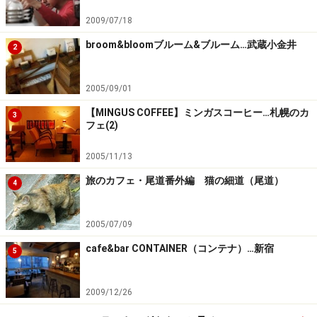
2009/07/18
broom&bloomブルーム&ブルーム…武蔵小金井
2
2005/09/01
【MINGUS COFFEE】ミンガスコーヒー…札幌のカ
3
フェ(2)
2005/11/13
旅のカフェ・尾道番外編 猫の細道（尾道）
4
2005/07/09
cafe&bar CONTAINER（コンテナ）…新宿
5
2009/12/26