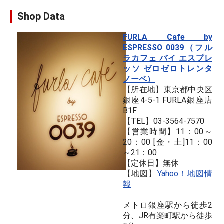
Shop Data
FURLA Cafe by
ESPRESSO 0039（フル
ラカフェ バイ エスプレ
ッソ ゼロゼロトレンタ
ノーベ）
【所在地】東京都中央区
銀座4-5-1 FURLA銀座店
B1F
【TEL】03-3564-7570
【営業時間】11：00～
20：00 [金・土]11：00
～21：00
【定休日】無休
【地図】
Yahoo！地図情
報
メトロ銀座駅から徒歩2
分、JR有楽町駅から徒歩