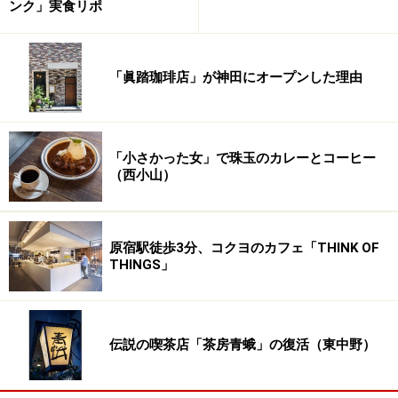
ンク」実食リポ
「眞踏珈琲店」が神田にオープンした理由
「小さかった女」で珠玉のカレーとコーヒー
（西小山）
原宿駅徒歩3分、コクヨのカフェ「THINK OF
THINGS」
伝説の喫茶店「茶房青蛾」の復活（東中野）