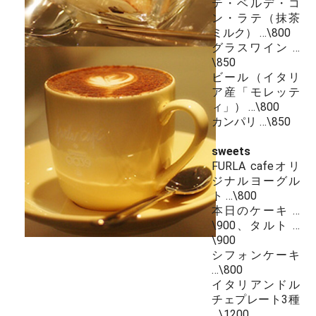
テ・ベルデ・コ
ン・ラテ（抹茶
ミルク） …\800
グラスワイン …
\850
ビール（イタリ
ア産「モレッテ
ィ」） …\800
カンパリ …\850
sweets
FURLA cafeオリ
ジナルヨーグル
ト …\800
本日のケーキ …
\900、タルト …
\900
シフォンケーキ
…\800
イタリアンドル
チェプレート3種
…\1200