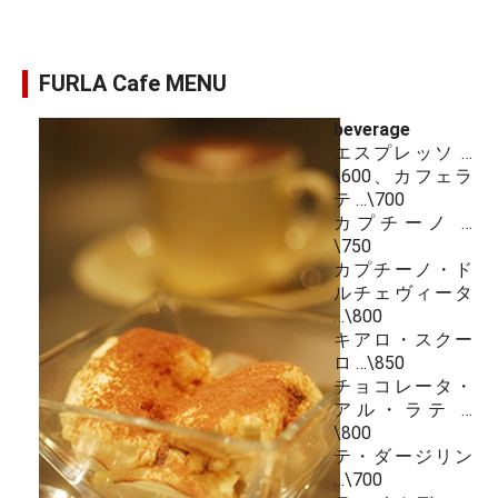
FURLA Cafe MENU
beverage
エスプレッソ …
\600、カフェラ
テ …\700
カプチーノ …
\750
カプチーノ・ド
ルチェヴィータ
…\800
キアロ・スクー
ロ …\850
チョコレータ・
アル・ラテ …
\800
テ・ダージリン
…\700