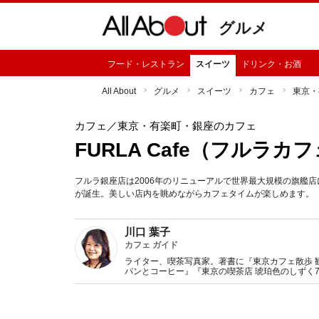
グルメ
フード・レストラン
スイーツ
ドリンク・お酒
All About
グルメ
スイーツ
カフェ
東京・
カフェ
／東京・有楽町・銀座のカフェ
FURLA Cafe（フルラカ
フルラ銀座店は2006年のリニューアルで世界最大規模の旗艦
が誕生。美しい店内を眺めながらカフェタイムが楽しめます。
川口 葉子
カフェ ガイド
ライター、喫茶写真家。著書に『東京カフェ散歩 
パンとコーヒー』『東京の喫茶店 琥珀色のしずく
監修、記事執筆多数。Webサイト『東京カフェマ