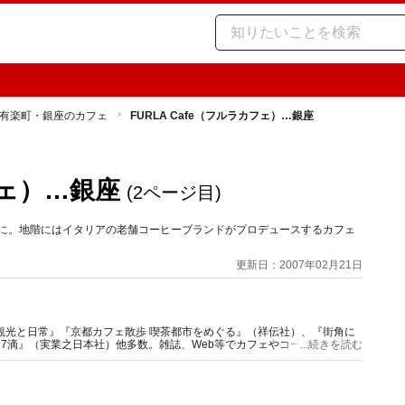
有楽町・銀座のカフェ
FURLA Cafe（フルラカフェ）…銀座
フェ）…銀座
(2ページ目)
店に。地階にはイタリアの老舗コーヒーブランドがプロデュースするカフェ
更新日：2007年02月21日
観光と日常』『京都カフェ散歩 喫茶都市をめぐる』（祥伝社）、『街角に
77滴』（実業之日本社）他多数。雑誌、Web等でカフェやコーヒー特集の
...続きを読む
ニア』主宰。