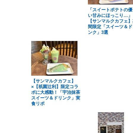
「スイートポテトの優
い甘みにほっこり…」
【サンマルクカフェ】
間限定「スイーツ＆ド
ンク」3選
【サンマルクカフェ】
×【祇園辻利】限定コラ
ボに大感動！「宇治抹茶
スイーツ＆ドリンク」実
食リポ