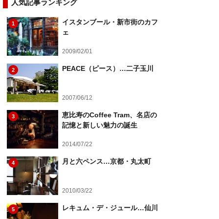
人気記事ランキング
イスタンブール・新市街のカフ
1
ェ
2009/02/01
PEACE（ピース）…二子玉川
2
2007/06/12
恵比寿のCoffee Tram、名店の
3
記憶と新しい魅力の誕生
2014/07/22
月と六ペンス…京都・丸太町
4
2010/03/22
レキュム・デ・ジュール…仙川
5