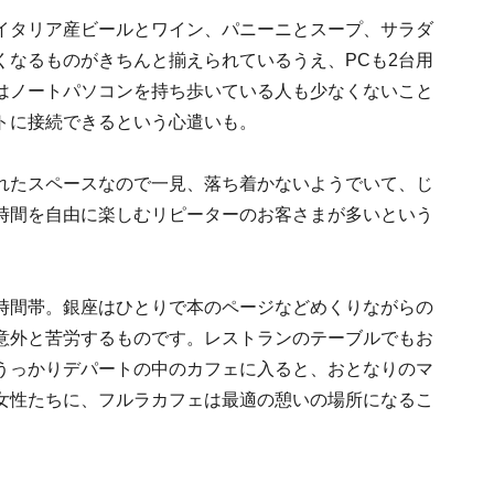
イタリア産ビールとワイン、パニーニとスープ、サラダ
くなるものがきちんと揃えられているうえ、PCも2台用
はノートパソコンを持ち歩いている人も少なくないこと
トに接続できるという心遣いも。
れたスペースなので一見、落ち着かないようでいて、じ
時間を自由に楽しむリピーターのお客さまが多いという
時間帯。銀座はひとりで本のページなどめくりながらの
意外と苦労するものです。レストランのテーブルでもお
うっかりデパートの中のカフェに入ると、おとなりのマ
女性たちに、フルラカフェは最適の憩いの場所になるこ