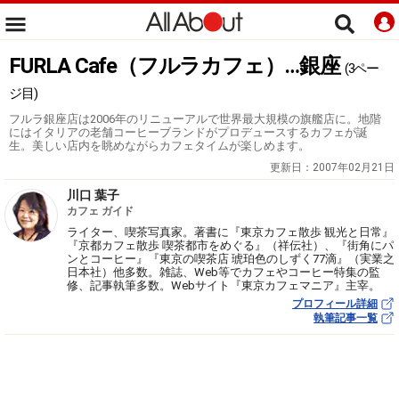
FURLA Cafe（フルラカフェ）…銀座
(3ペー
ジ目)
フルラ銀座店は2006年のリニューアルで世界最大規模の旗艦店に。地階
にはイタリアの老舗コーヒーブランドがプロデュースするカフェが誕
生。美しい店内を眺めながらカフェタイムが楽しめます。
更新日：
2007年02月21日
川口 葉子
カフェ ガイド
ライター、喫茶写真家。著書に『東京カフェ散歩 観光と日常』
『京都カフェ散歩 喫茶都市をめぐる』（祥伝社）、『街角にパ
ンとコーヒー』『東京の喫茶店 琥珀色のしずく77滴』（実業之
日本社）他多数。雑誌、Web等でカフェやコーヒー特集の監
修、記事執筆多数。Webサイト『東京カフェマニア』主宰。
プロフィール詳細
執筆記事一覧