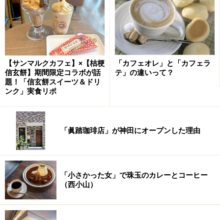
【サンマルクカフェ】×【桔梗
「カフェオレ」と「カフェラ
信玄餅】期間限定コラボが話
テ」の違いって？
題！「信玄餅スイーツ＆ドリ
ンク」実食リポ
「リヨン地方に行くとブション（Bouchon）と呼ばれる
「眞踏珈琲店」が神田にオープンした理由
安いビストロのようなカフェがあり、郷土料理とワイン
が気軽に楽しめます。家族経営のブションも少なくな
く、伝統的なおいしさが生活の中に自然に根づいている
「小さかった女」で珠玉のカレーとコーヒー
ことに魅力を感じます」
（西小山）
▼材料と作り方はこちらです。