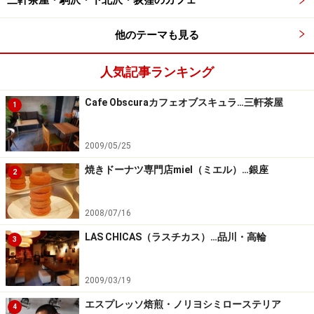
三軒茶屋・駒沢・下北沢・荻窪のカフェ
他のテーマも見る
人気記事ランキング
Cafe Obscuraカフェオブスキュラ…三軒茶屋
1
2009/05/25
焼きドーナツ専門店miel（ミエル）…銀座
2
2008/07/16
LAS CHICAS（ラスチカス）…品川・高輪
3
2009/03/19
エスプレッソ焙煎・ノリヨシミローステリア
4