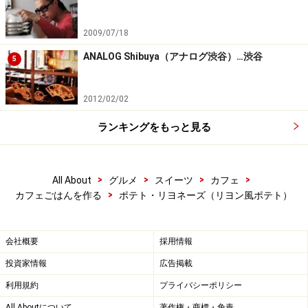
2009/07/18
ANALOG Shibuya（アナログ渋谷）…渋谷
5
2012/02/02
ランキングをもっと見る
>
>
>
>
All About
グルメ
スイーツ
カフェ
>
カフェごはんを作る
ポテト・リヨネーズ（リヨン風ポテト）
会社概要
採用情報
投資家情報
広告掲載
利用規約
プライバシーポリシー
All Aboutについて
著作権・商標・免責