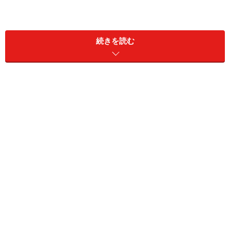
ダッチオーブンを使ったアウトドア料理のレシピとして
もよく登場するお料理ですが、ベーコンと玉ネギの旨味
続きを読む
が加わったじゃがいもは、シンプルなのに何度食べても
飽きないおいしさ。ル・リオンでは、じゃがいもに糖度
が高く舌ざわりの良い南米アンデス原産の新種「インカ
のめざめ」を選び、おいしさをさらにアップしていま
す。
教えてくれた人…大杉 豪さん