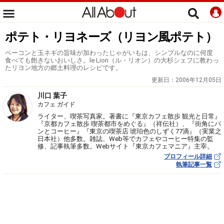
ポテト・リヨネーズ（リヨン風ポテト）
ベーコンと玉ネギの旨味が加わったじゃがいもは、シンプルなのに何度
食べても飽きないおいしさ。le Lion（ル・リオン）の大杉シェフに教わっ
たリヨン地方の郷土料理のレシピです。
更新日：
2006年12月05日
川口 葉子
カフェ ガイド
ライター、喫茶写真家。著書に『東京カフェ散歩 観光と日常』
『京都カフェ散歩 喫茶都市をめぐる』（祥伝社）、『街角にパ
ンとコーヒー』『東京の喫茶店 琥珀色のしずく77滴』（実業之
日本社）他多数。雑誌、Web等でカフェやコーヒー特集の監
修、記事執筆多数。Webサイト『東京カフェマニア』主宰。
プロフィール詳細
執筆記事一覧