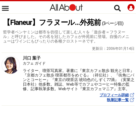
【Flaneur】フラヌール…外苑前
(3ページ目)
哲学者ベンヤミンは都市を彷徨して楽しむ人々を「遊歩者＝フラヌー
ル」と呼びました。その名を冠したカフェが外苑前に登場。自慢のメニ
ューはワインにもぴったりの各種クロストーネです。
更新日：
2006年01月14日
川口 葉子
カフェ ガイド
ライター、喫茶写真家。著書に『東京カフェ散歩 観光と日常』
『京都カフェ散歩 喫茶都市をめぐる』（祥伝社）、『街角にパ
ンとコーヒー』『東京の喫茶店 琥珀色のしずく77滴』（実業之
日本社）他多数。雑誌、Web等でカフェやコーヒー特集の監
修、記事執筆多数。Webサイト『東京カフェマニア』主宰。
プロフィール詳細
執筆記事一覧