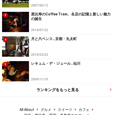
2007/06/12
恵比寿のCoffee Tram、名店の記憶と新しい魅力
3
の誕生
2014/07/22
月と六ペンス…京都・丸太町
4
2010/03/22
レキュム・デ・ジュール…仙川
5
2009/11/10
ランキングをもっと見る
>
>
>
>
All About
グルメ
スイーツ
カフェ
>