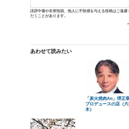
あわせて読みたい
「炭火焼肉An」堺正
プロデュースの店（六
木）