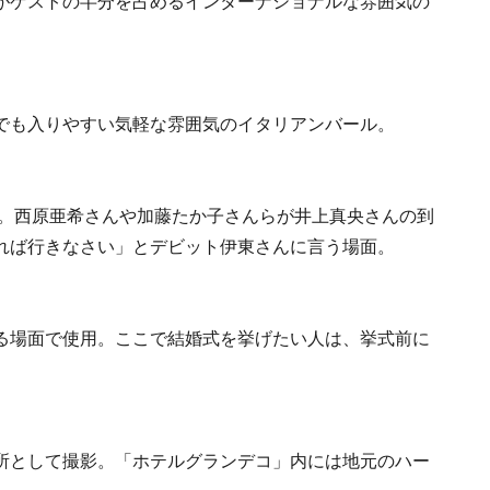
がゲストの半分を占めるインターナショナルな雰囲気の
でも入りやすい気軽な雰囲気のイタリアンバール。
影。西原亜希さんや加藤たか子さんらが井上真央さんの到
れば行きなさい」とデビット伊東さんに言う場面。
る場面で使用。ここで結婚式を挙げたい人は、挙式前に
所として撮影。「ホテルグランデコ」内には地元のハー