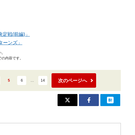
定戦(前編)」
リターンズ」
い。
での内容です。
次のページへ
5
6
…
14