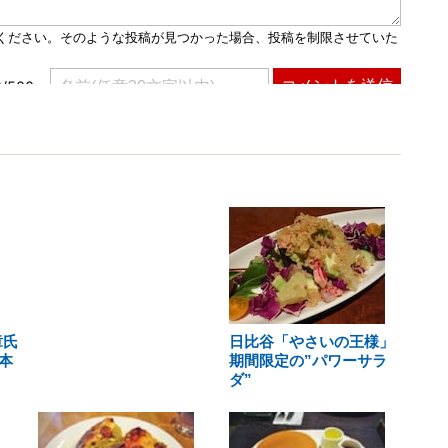
章氏
日比谷「やさいの王様」
本
期間限定の”パワーサラ
ダ”