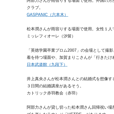
阿部力さんが雨宿りする場面で使用。外国の方
クラブ。
GASPANIC（六本木）
松本潤さんが雨宿りする場面で使用。女性１人
ミッレフィオーレ（汐留）
「英徳学園卒業プロム2007」の会場として撮
着を待つ場面や、加賀まりこさんが「行きたけ
日本武道館（九段下）
井上真央さんが松本潤さんとの結婚式を想像す
３日間の結婚講座があるそう。
カトリック赤羽教会（赤羽）
阿部力さんが貸し切った松本潤さん回帰祝い場