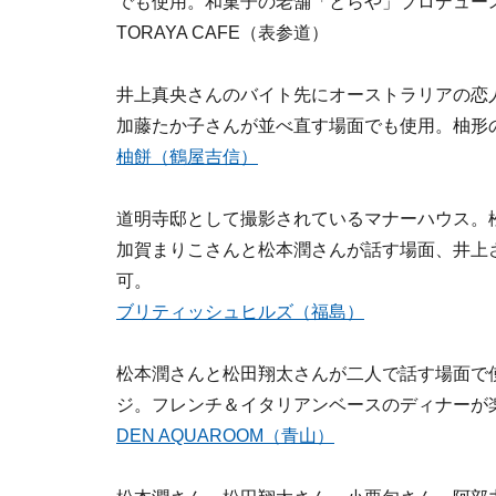
でも使用。和菓子の老舗「とらや」プロデュー
TORAYA CAFE（表参道）
井上真央さんのバイト先にオーストラリアの恋
加藤たか子さんが並べ直す場面でも使用。柚形
柚餅（鶴屋吉信）
道明寺邸として撮影されているマナーハウス。
加賀まりこさんと松本潤さんが話す場面、井上
可。
ブリティッシュヒルズ（福島）
松本潤さんと松田翔太さんが二人で話す場面で
ジ。フレンチ＆イタリアンベースのディナーが
DEN AQUAROOM（青山）