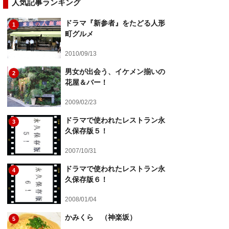
人気記事ランキング
ドラマ『新参者』をたどる人形
1
町グルメ
2010/09/13
男女が出会う、イケメン揃いの
2
花屋＆バー！
2009/02/23
ドラマで使われたレストラン永
3
久保存版５！
2007/10/31
ドラマで使われたレストラン永
4
久保存版６！
2008/01/04
かみくら （神楽坂）
5