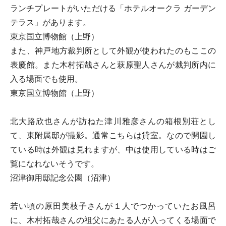
ランチプレートがいただける「ホテルオークラ ガーデン
テラス」があります。
東京国立博物館（上野）
また、神戸地方裁判所として外観が使われたのもここの
表慶館。また木村拓哉さんと萩原聖人さんが裁判所内に
入る場面でも使用。
東京国立博物館（上野）
北大路欣也さんが訪ねた津川雅彦さんの箱根別荘とし
て、東附属邸が撮影。通常こちらは貸室。なので開園し
ている時は外観は見れますが、中は使用している時はご
覧になれないそうです。
沼津御用邸記念公園（沼津）
若い頃の原田美枝子さんが１人でつかっていたお風呂
に、木村拓哉さんの祖父にあたる人が入ってくる場面で