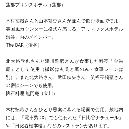
蒲郡プリンスホテル（蒲郡）
木村拓哉さんと山本耕史さんが並んで飲む場面で使用。
英国風カウンターに格式を感じる「アリマックスホテル
渋谷」内のメインバー。
The BAR（渋谷）
北大路欣也さんと津川雅彦さんが食事した料亭「金栄
庵」として使用（撮影は玄関と庭のみ・食事シーンは
別）。また北大路さん、武田鉄矢さん、笑福亭鶴瓶さん
の密談シーンでも使用。
懐石料理 無門庵（立川）
木村拓哉さんがひとり思案に暮れる場面で使用。敷地内
には、『電車男DX』でも使われた「日比谷ナチュール」
や「日比谷松本楼」などのレストランがあります。