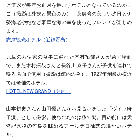
万俵家が毎年お正月を過ごすホテルとなっているのがこ
こ（撮影は外観と景色のみ）。英虞湾の美しい夕日と伊
勢海老や鮑など豪華な海の幸を使ったフレンチが楽しめ
ます。
志摩観光ホテル（近鉄賢島）
元旦の万俵家の食事に遅れた木村拓哉さんが急ぐ場面
で、また木村拓哉さんと長谷川 京子さんが子供を連れて
帰る場面で使用（撮影は館内のみ）。1927年創業の横浜
では老舗のホテル。
HOTEL NEW GRAND（関内）
山本耕史さんと山田優さんがお見合いをした「ヴィラ舞
子浜」として撮影。使われたのは桜の間。目の前には天
然記念物の竹島を眺めるアールデコ様式の温かいホテ
ル。