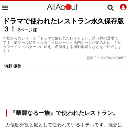
ドラマで使われたレストラン永久保存版
３！
(6ページ目)
昨秋からのシリーズ「ドラマで使われたレストラン」第３弾の登場で
す！ 前クールに見られる「入口シーンと店内シーンが別のお店」とい
うフェイントパターンに加え、名所化する撮影地巡りなどをご紹介しま
す！
更新日：
2007年06月05日
河野 優美
『華麗なる一族』で使われたレストラン。
万俵邸外観と庭として使われているホテルです。撮影は