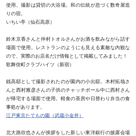
使用。撮影は貸切の大浴場。和の伝統が息づく数奇屋造
りの宿。
いちい亭（仙石高原）
鈴木京香さんと仲村トオルさんがお酒を飲みながら話す
場面で使用。レストランのようにも見える素敵な内観な
ので、実際のお店名だけ情報として掲載してみました！
歌舞伎町クラブハイツ（新宿）
銭高邸として撮影されたのが園内の小出邸。木村拓哉さ
んと西村雅彦さんの子供のチャッチボール中に西村さん
が帰宅する場面で使用。軽食の茶房や日替わり弁当の食
事処があります。
江戸東京たてもの園（武蔵小金井）
北大路欣也さんが挨拶をした新しい東洋銀行の披露会場