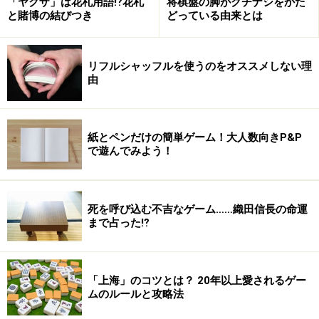
「ヤクザ」は花札用語⁉花札
将棋盤の脚がクチナシをかた
と賭博の結びつき
どっている由来とは
リフルシャッフルを使うのをオススメしない理
由
紙とペンだけの簡単ゲーム！大人数向きP&P
で遊んでみよう！
死を呼び込む不吉なゲーム……織田信長の命運
まで占った⁉︎
「上海」のコツとは？ 20年以上愛されるゲー
ムのルールと攻略法