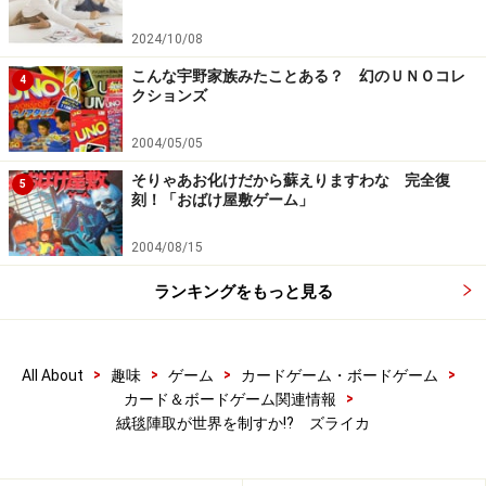
2024/10/08
こんな宇野家族みたことある？ 幻のＵＮＯコレ
4
クションズ
2004/05/05
そりゃあお化けだから蘇えりますわな 完全復
5
刻！「おばけ屋敷ゲーム」
2004/08/15
ランキングをもっと見る
>
>
>
>
All About
趣味
ゲーム
カードゲーム・ボードゲーム
>
カード＆ボードゲーム関連情報
絨毯陣取が世界を制すか!? ズライカ