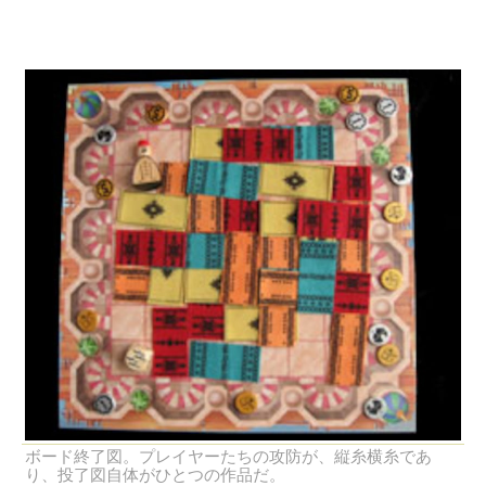
ボード終了図。プレイヤーたちの攻防が、縦糸横糸であ
り、投了図自体がひとつの作品だ。