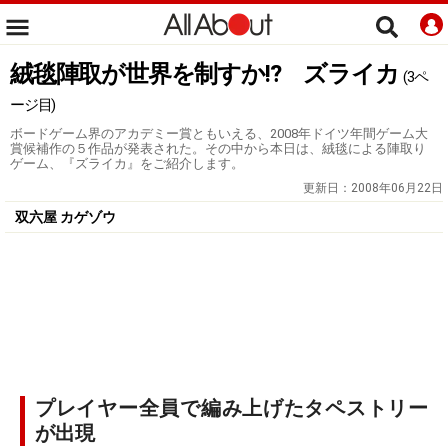
絨毯陣取が世界を制すか!? ズライカ
(3ペ
ージ目)
ボードゲーム界のアカデミー賞ともいえる、2008年ドイツ年間ゲーム大
賞候補作の５作品が発表された。その中から本日は、絨毯による陣取り
ゲーム、『ズライカ』をご紹介します。
更新日：
2008年06月22日
双六屋 カゲゾウ
プレイヤー全員で編み上げたタペストリー
が出現