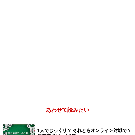
が、単なる陣取りゲームのはずがありません。
ゲームの鍵を握るのは、スルタンから派遣された、忠実
なる召使い・オマールのおっさん。花婿選びの大役を任
されている彼は、全プレイヤー共通の駒です。
オマールがあっちこっちとランダムウォー
ク
プレイヤーは、自分の手番がくると、ボードにあるオマ
ールの向きを90℃まで変えることができます。ただし、
プレイヤーが彼をコントロールできるのはここまで。あ
あわせて読みたい
とはサイコロを振り、その出目にしたがってオマールは
勝手気ままにボード上を歩き回ります。
1人でじっくり？ それともオンライン対戦で？