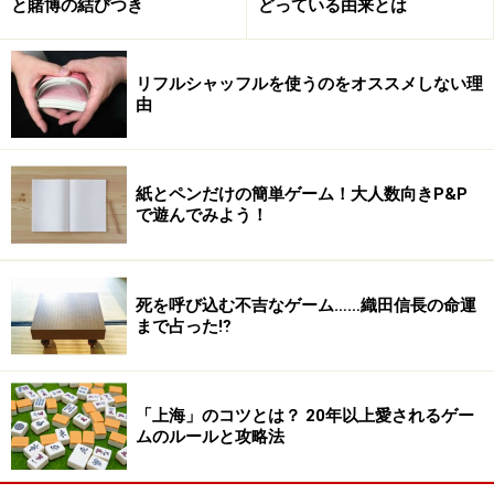
と賭博の結びつき
どっている由来とは
ライバルの絨毯は覆い隠し、自分の絨毯は拡張させ、ス
ペースレンタル料をせしめる。この攻防を繰り返しなが
リフルシャッフルを使うのをオススメしない理
ら、絨毯がなくなったら、ボードを上から見ましょう。
由
占有する絨毯の面積と所持金のポイントを合計し、もっ
とも高いプレイヤーが勝者となります。
紙とペンだけの簡単ゲーム！大人数向きP&P
で遊んでみよう！
このゲームのキモは、ランダムウォークするオマールを
どうにか制御し、効率よく絨毯を敷くことが勝負のアヤ
になってきます。そして・・・
死を呼び込む不吉なゲーム……織田信長の命運
まで占った⁉︎
絨毯に隠された秘密がゲームを盛り上げる→
「上海」のコツとは？ 20年以上愛されるゲー
※記事内容は執筆時点のものです。最新の内容をご確認くださ
ムのルールと攻略法
い。