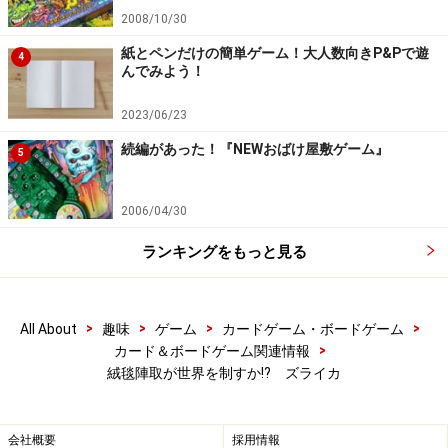
2008/10/30
紙とペンだけの簡単ゲーム！大人数向きP&Pで遊
4
んでみよう！
2023/06/23
続編があった！『NEWおばけ屋敷ゲーム』
5
2006/04/30
ランキングをもっと見る
>
>
>
>
All About
趣味
ゲーム
カードゲーム・ボードゲーム
>
カード＆ボードゲーム関連情報
絨毯陣取が世界を制すか!? ズライカ
会社概要
採用情報