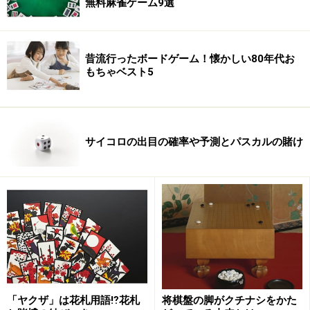
無料麻雀ゲーム9選
昔流行ったボードゲーム！懐かしい80年代お
オマールが止まると、プレイヤーは、彼がいるその前後
もちゃベスト5
左右４マスのいずれかにかかるように、自分の絨毯を１
枚敷くことができます。この時、ライバルたちの絨毯
を、自分の絨毯で覆い隠すこともできます。
サイコロの出目の確率や予測とパスカルの賭け
中央の人形がオマールさん。絨毯のスーク（市場）を練り
歩き、花婿候補を探す。
またオマールが止まった足元に、手番プレイヤー以外の
絨毯が敷かれていた場合、手番プレイヤーは、スペース
レンタル料として、その所有者にお金を払わなければな
りません。
「ヤクザ」は花札用語⁉花札
将棋盤の脚がクチナシをかた