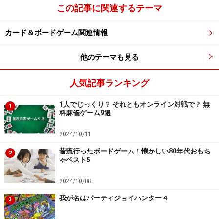
この記事に関連するテーマ
次のページへ
1
/
3
カード＆ボードゲーム関連情報
他のテーマも見る
人気記事ランキング
1人でじっくり？ それともオンライン対戦で？ 無
1
料麻雀ゲーム9選
2024/10/11
昔流行ったボードゲーム！懐かしい80年代おもち
2
ゃベスト5
2024/10/08
我が名はパーティジョイハンター４
3